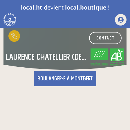
local.ht
devient
local.boutique
!
contact
laurence chatellier (denou)
CERTIFIÉ PAR FR-BIO-10
AGRICULTURE FRANCE
boulanger·e
à Montbert