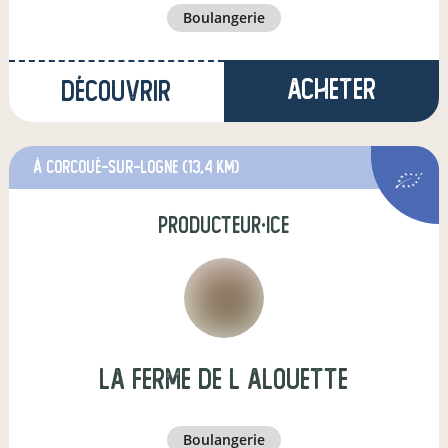
boulangerie
Acheter
Découvrir
à Corcoué-sur-Logne
(13,4 km)
producteur·ice
la ferme de l alouette
boulangerie