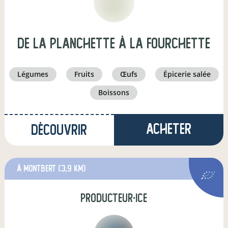
De la Planchette à la fourchette
légumes
fruits
œufs
épicerie salée
boissons
Acheter
Découvrir
à Montbert
(3,9 km)
producteur·ice