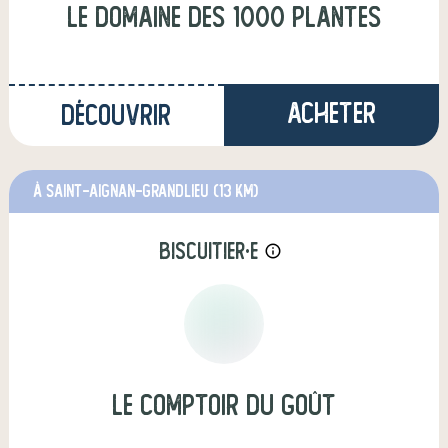
Le Domaine des 1000 plantes
Acheter
Découvrir
à Saint-Aignan-Grandlieu
(13 km)
biscuitier·e
info_outline
Le comptoir du goût