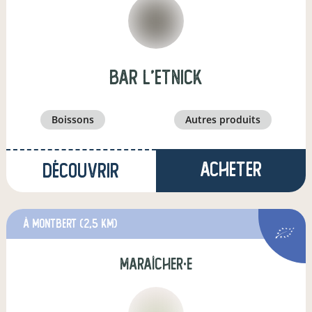
Bar l'Etnick
boissons
autres produits
Acheter
Découvrir
à Montbert
(2,5 km)
maraîcher·e