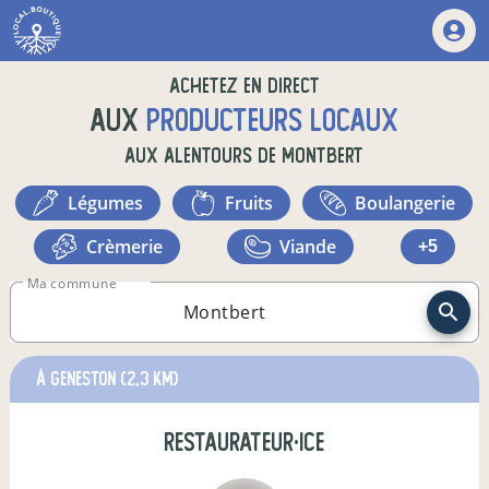
Achetez en direct
aux
producteurs locaux
aux alentours de
Montbert
légumes
fruits
boulangerie
crèmerie
viande
+5
Ma commune
à Geneston
(2,3 km)
restaurateur·ice