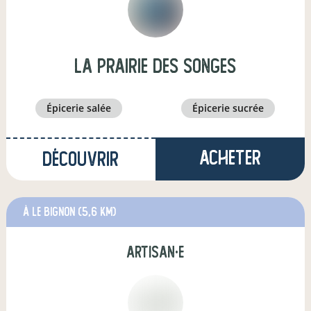
La prairie des Songes
épicerie salée
épicerie sucrée
Acheter
Découvrir
à Le Bignon
(5,6 km)
artisan·e