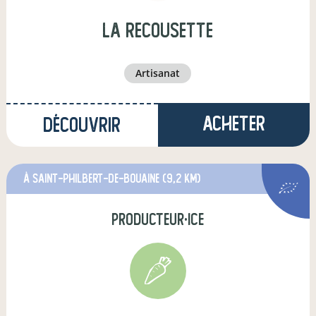
La recousette
artisanat
Acheter
Découvrir
à Saint-Philbert-de-Bouaine
(9,2 km)
producteur·ice