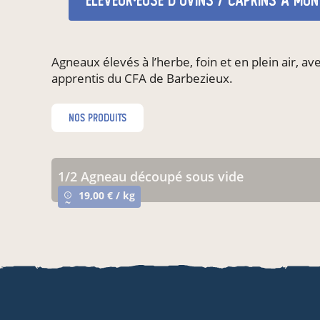
éleveur·euse d'ovins / caprins
à Mon
Agneaux élevés à l’herbe, foin et en plein air,
apprentis du CFA de Barbezieux.
nos produits
1/2 Agneau découpé sous vide
19,00 € / kg
info_outline
~