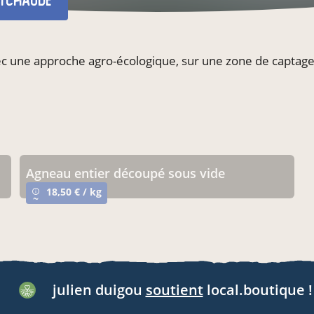
tchaude
 avec une approche agro-écologique, sur une zone de capta
Agneau entier découpé sous vide
18,50 € / kg
info_outline
~
julien duigou
soutient
local.boutique !