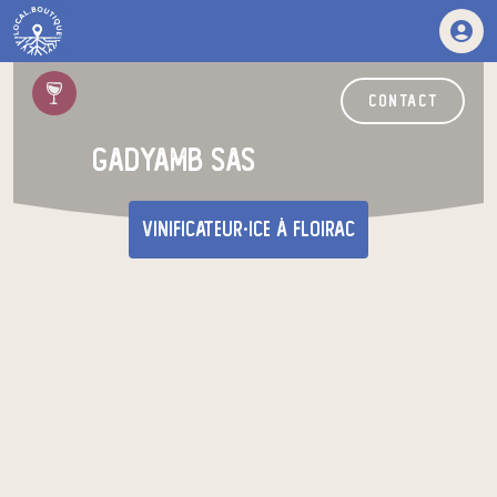
contact
GADYAMB SAS
vinificateur·ice
à Floirac