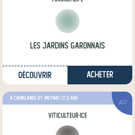
Les Jardins Garonnais
Acheter
Découvrir
à Camblanes-et-Meynac
(7,5 km)
viticulteur·ice