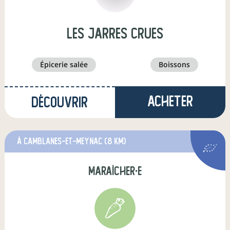
les jarres crues
épicerie salée
boissons
Acheter
Découvrir
à Camblanes-et-Meynac
(8 km)
maraîcher·e