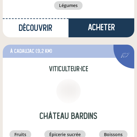
légumes
Acheter
Découvrir
à Cadaujac
(9,2 km)
viticulteur·ice
Château Bardins
fruits
épicerie sucrée
boissons