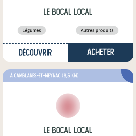
le bocal local
légumes
autres produits
Acheter
Découvrir
à Camblanes-et-Meynac
(8,5 km)
Le Bocal Local