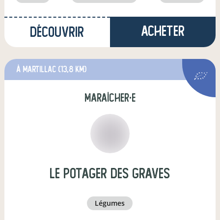
Acheter
Découvrir
à Martillac
(13,8 km)
maraîcher·e
Le potager des graves
légumes