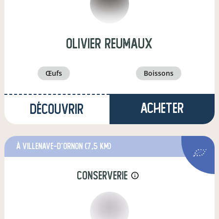
olivier reumaux
œufs
boissons
Acheter
Découvrir
à Villenave-d'Ornon
(7,5 km)
conserverie
info_outline