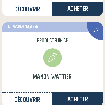
Acheter
Découvrir
à Léognan
(14,4 km)
producteur·ice
manon wattier
Acheter
Découvrir