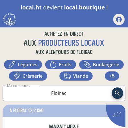
local.ht
devient
local.boutique
!
Achetez en direct
aux
producteurs locaux
aux alentours de
Floirac
légumes
fruits
boulangerie
crèmerie
viande
+5
Ma commune
à Floirac
(2,2 km)
maraîcher·e