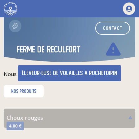
contact
warning
ferme de reculfort
éleveur·euse de volailles
à Rochetoirin
Nous avons l'amour des volailles de pere en fils
nos produits
choux rouges
warning
4,00 €