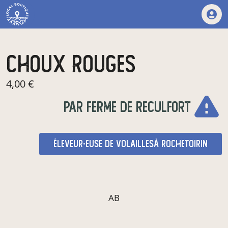
choux rouges
4,00 €
warning
par
ferme de reculfort
éleveur·euse de volailles
à Rochetoirin
AB