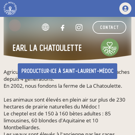
contact
earl la Chatoulette
producteur·ice
à Saint-Laurent-Médoc
Agriculteurs de pères en fils, nous élevons des vaches
depuis 4 générations.
En 2002, nous fondons la ferme de La Chatoulette.
Les animaux sont élevés en plein air sur plus de 230
hectares de prairie naturelles du Médoc !
Le cheptel est de 150 à 160 bètes adultes : 85
limousines, 60 blondes d'Aquitaine et 10
Montbelliardes.
Les veaux sont élevés à l'ancienne par les races