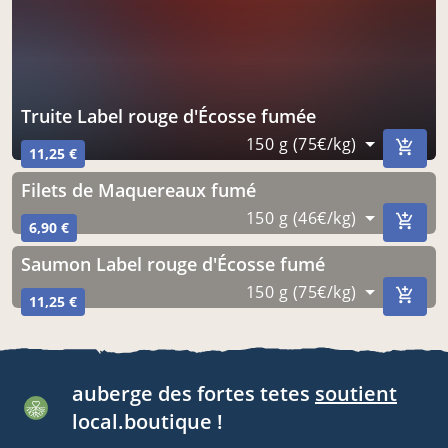
Truite Label rouge d'Écosse fumée
150 g (75€/kg)
11,25 €
Filets de Maquereaux fumé
150 g (46€/kg)
6,90 €
Saumon Label rouge d'Écosse fumé
150 g (75€/kg)
11,25 €
auberge des fortes tetes
soutient
local.boutique !