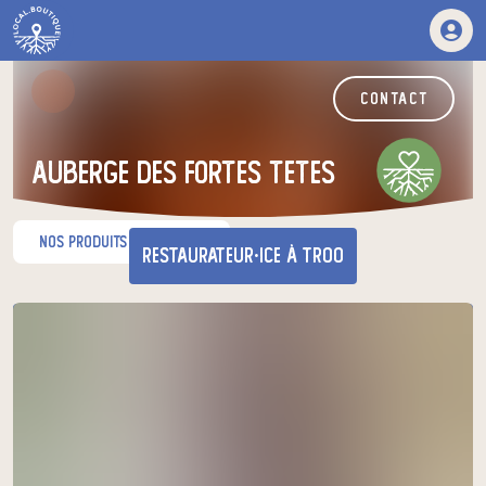
contact
auberge des fortes tetes
nos produits du moment
restaurateur·ice
à Troo
Venez chercher votre panier
au relais de producteurs de votre
choix
les Paniers du Loir
mercredi à 17h30