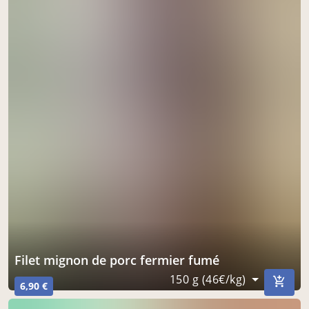
à Montoire-sur-le-Loir
le 19 août
acheter ici
Filet mignon de porc fermier fumé
150 g (46€/kg)
6,90 €