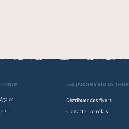
LES JARDINS BIO DE THU
OUTIQUE
égales
Distribuer des flyers
pport
Contacter ce relais