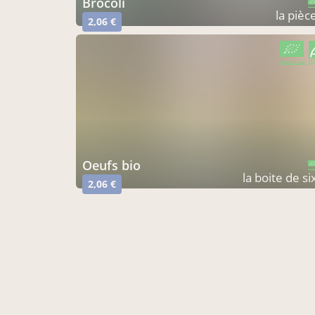
brocoli
CERTIFIÉ PAR 
AGRICULTURE
la pièc
2,06 €
CERTIFIÉ PAR FR-BIO-01
AGRICULTURE FRANCE
oeufs bio
CERTIFIÉ PAR 
AGRICULTURE
la boite de si
2,06 €