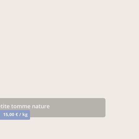
petite tomme nature
15,00 € / kg
e