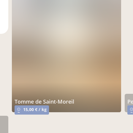
tomme de Saint-Moreil
15,00 € / kg
info_outline
info_outlin
~
~