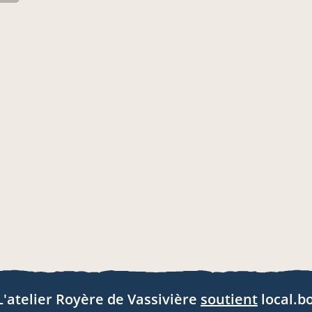
L'atelier Royère de Vassivière
soutient
local.bo