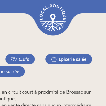
œufs
épicerie salée
erie sucrée
n circuit court à proximité de Brossac sur
outique,
 en vente directe sans aucun intermédiaire