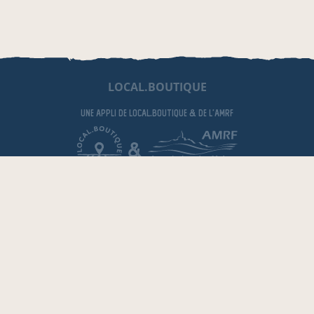
LOCAL.BOUTIQUE
une appli de local.boutique
& de l'AMRF
&
EN BOUCHES-DU-RHÔNE