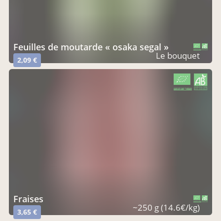
feuilles de moutarde « osaka segal »
CERTIFIÉ PAR FR-BIO-09
AGRICULTURE FRANCE
Le bouquet
2,09 €
CERTIFIÉ PAR FR-BIO-09
AGRICULTURE FRANCE
fraises
CERTIFIÉ PAR FR-BIO-09
AGRICULTURE FRANCE
~250 g (14.6€/kg)
3,65 €