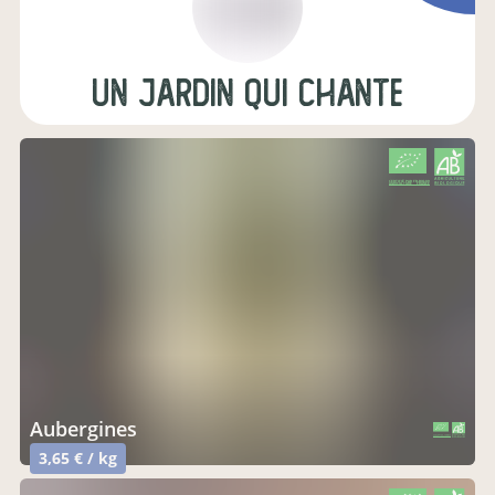
un jardin qui chante
CERTIFIÉ PAR FR-BIO-09
AGRICULTURE FRANCE
aubergines
CERTIFIÉ PAR FR-BIO-09
AGRICULTURE FRANCE
3,65 € / kg