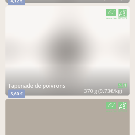
4,12 €
CERTIFIÉ PAR FR-BIO-01
AGRICULTURE FRANCE
tapenade de poivrons
CERTIFIÉ PAR FR-BIO-01
AGRICULTURE FRANCE
370 g (9.73€/kg)
3,60 €
CERTIFIÉ PAR FR-BIO-01
AGRICULTURE FRANCE