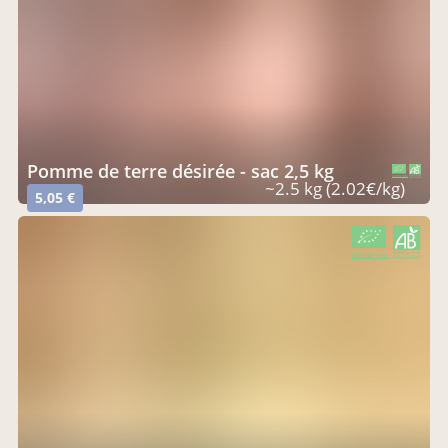
pomme de terre désirée - sac 2,5 kg
CERTIFIÉ PAR FR-BIO-01
AGRICULTURE FRANCE
~2.5 kg (2.02€/kg)
5,05 €
CERTIFIÉ PAR FR-BIO-01
AGRICULTURE FRANCE