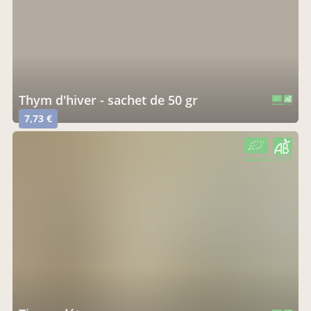
thym d'hiver - sachet de 50 gr
CERTIFIÉ PAR FR-BIO-01
AGRICULTURE FRANCE
7,73 €
CERTIFIÉ PAR FR-BIO-01
AGRICULTURE FRANCE