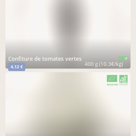
confiture de tomates vertes
CERTIFIÉ PAR FR-BIO-01
AGRICULTURE FRANCE
400 g (10.3€/kg)
4,12 €
CERTIFIÉ PAR FR-BIO-01
AGRICULTURE FRANCE