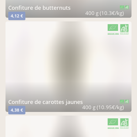
confiture de butternuts
CERTIFIÉ PAR FR-BIO-01
AGRICULTURE FRANCE
400 g (10.3€/kg)
4,12 €
CERTIFIÉ PAR FR-BIO-01
AGRICULTURE FRANCE
confiture de carottes jaunes
CERTIFIÉ PAR FR-BIO-01
AGRICULTURE FRANCE
400 g (10.95€/kg)
4,38 €
CERTIFIÉ PAR FR-BIO-01
AGRICULTURE FRANCE