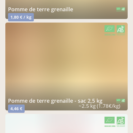
pomme de terre grenaille
CERTIFIÉ PAR FR-BIO-01
AGRICULTURE FRANCE
1,80 € / kg
CERTIFIÉ PAR FR-BIO-01
AGRICULTURE FRANCE
pomme de terre grenaille - sac 2,5 kg
CERTIFIÉ PAR FR-BIO-01
AGRICULTURE FRANCE
~2.5 kg (1.78€/kg)
4,46 €
CERTIFIÉ PAR FR-BIO-01
AGRICULTURE FRANCE