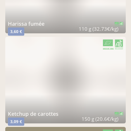
harissa fumée
CERTIFIÉ PAR FR-BIO-01
AGRICULTURE FRANCE
110 g (32.73€/kg)
3,60 €
CERTIFIÉ PAR FR-BIO-01
AGRICULTURE FRANCE
ketchup de carottes
CERTIFIÉ PAR FR-BIO-01
AGRICULTURE FRANCE
150 g (20.6€/kg)
3,09 €