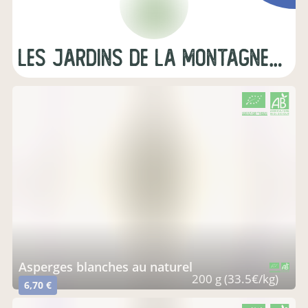
LES JARDINS DE LA MONTAGNE VERTE
CERTIFIÉ PAR FR-BIO-01
AGRICULTURE FRANCE
asperges blanches au naturel
CERTIFIÉ PAR FR-BIO-01
AGRICULTURE FRANCE
200 g (33.5€/kg)
6,70 €