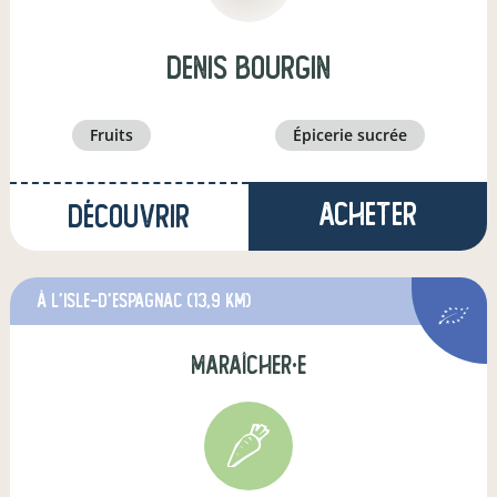
denis bourgin
fruits
épicerie sucrée
Acheter
Découvrir
à L'Isle-d'Espagnac
(13,9 km)
maraîcher·e