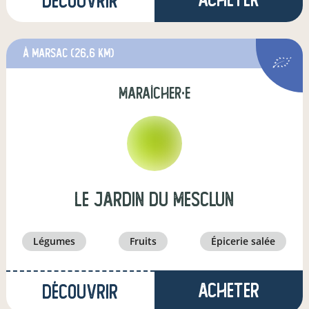
Découvrir
à Marsac
(26,6 km)
maraîcher·e
Le Jardin Du Mesclun
légumes
fruits
épicerie salée
Acheter
Découvrir