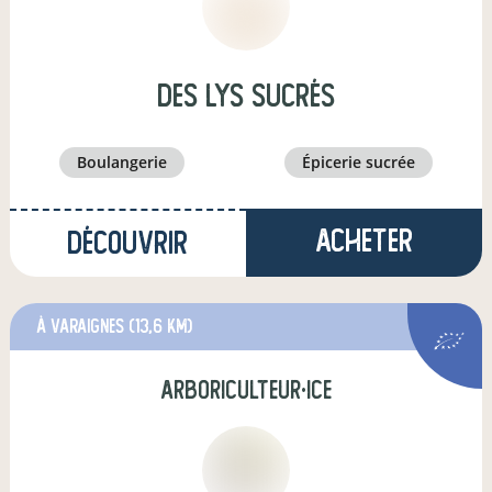
Des Lys Sucrés
boulangerie
épicerie sucrée
Acheter
Découvrir
à Varaignes
(13,6 km)
arboriculteur·ice