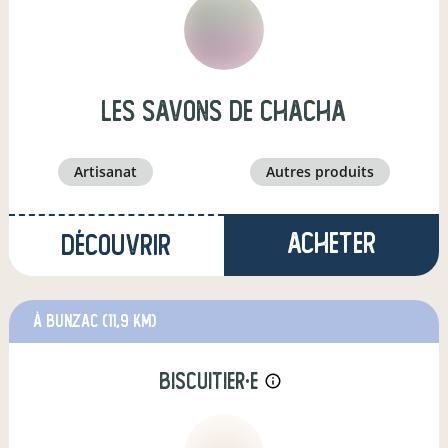
les Savons de ChaCha
artisanat
autres produits
Acheter
Découvrir
à Bunzac
(11,9 km)
biscuitier·e
info_outline