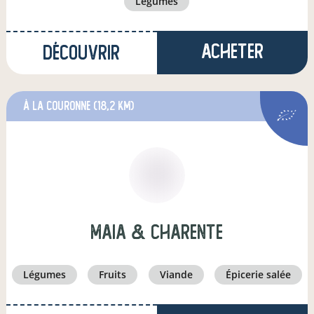
légumes
Acheter
Découvrir
à La Couronne
(18,2 km)
Maia & Charente
légumes
fruits
viande
épicerie salée