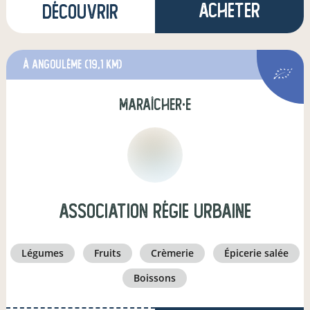
Acheter
Découvrir
à Angoulême
(19,1 km)
maraîcher·e
Association Régie Urbaine
légumes
fruits
crèmerie
épicerie salée
boissons