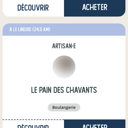
Acheter
Découvrir
à Le Lindois
(24,5 km)
artisan·e
Le pain des Chavants
boulangerie
Acheter