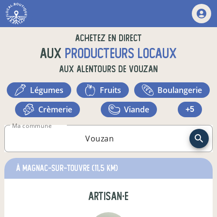
Achetez en direct
aux
producteurs locaux
aux alentours de
Vouzan
légumes
fruits
boulangerie
crèmerie
viande
+5
Ma commune
à Magnac-sur-Touvre
(11,5 km)
artisan·e