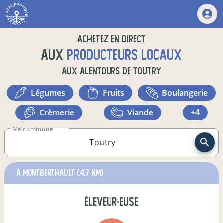
Achetez en direct
aux
producteurs locaux
aux alentours de
Toutry
légumes
fruits
boulangerie
crèmerie
viande
+4
Ma commune
à Montberthault
(4,7 km)
éleveur·euse