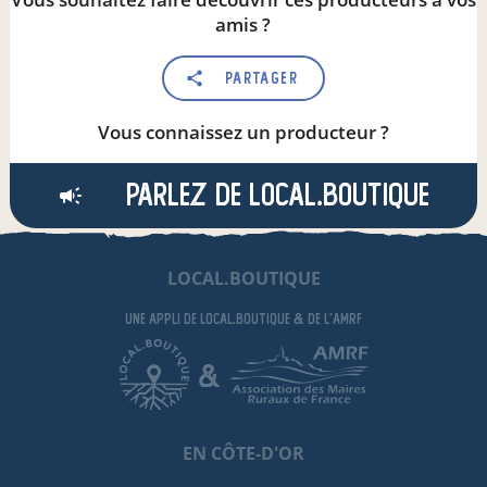
amis ?
Partager
Vous connaissez un producteur ?
Parlez de local.boutique
LOCAL.BOUTIQUE
une appli de local.boutique
& de l'AMRF
&
EN CÔTE-D'OR