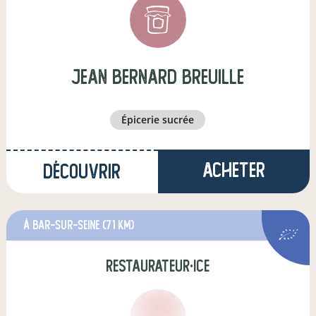
jean bernard breuille
épicerie sucrée
Acheter
Découvrir
à Bar-sur-Seine
(71 km)
restaurateur·ice