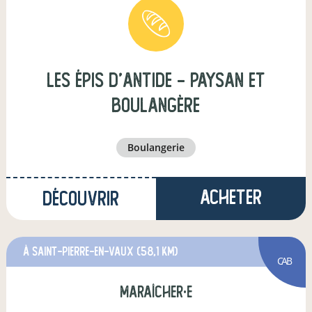
Les épis d'Antide - Paysan et
boulangère
boulangerie
Acheter
Découvrir
à Saint-Pierre-en-Vaux
(58,1 km)
CAB
maraîcher·e