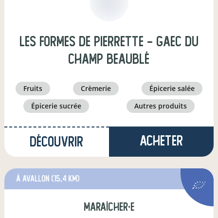
Les Formes de Pierrette - GAEC du
Champ Beaublé
fruits
crèmerie
épicerie salée
épicerie sucrée
autres produits
Acheter
Découvrir
à Avallon
(15,4 km)
maraîcher·e