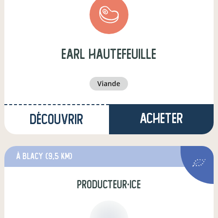
earl hautefeuille
viande
Acheter
Découvrir
à Blacy
(9,5 km)
producteur·ice