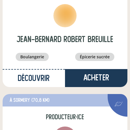
jean-Bernard Robert BREUILLE
boulangerie
épicerie sucrée
Acheter
Découvrir
à Sormery
(70,8 km)
producteur·ice