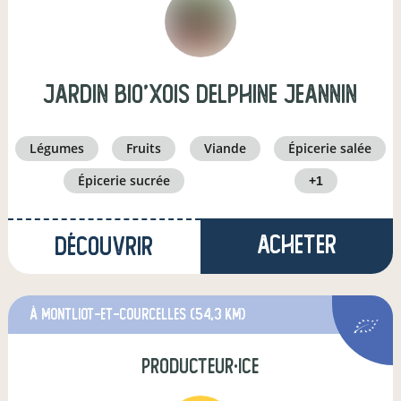
JARDIN BIO'XOIS Delphine Jeannin
légumes
fruits
viande
épicerie salée
épicerie sucrée
+1
Acheter
Découvrir
à Montliot-et-Courcelles
(54,3 km)
producteur·ice