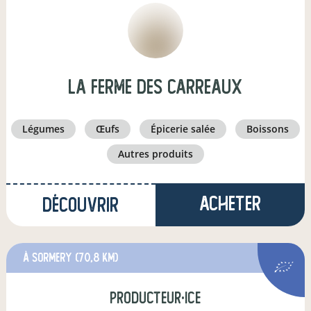
La Ferme des Carreaux
légumes
œufs
épicerie salée
boissons
autres produits
Acheter
Découvrir
à Sormery
(70,8 km)
producteur·ice