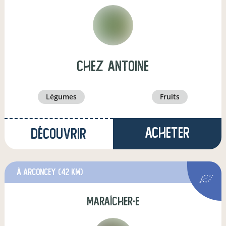
Chez Antoine
légumes
fruits
Acheter
Découvrir
à Arconcey
(42 km)
maraîcher·e