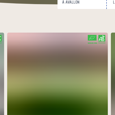
à Avallon
l
CERTIFIÉ PAR FR-BIO-01
AGRICULTURE FRANCE