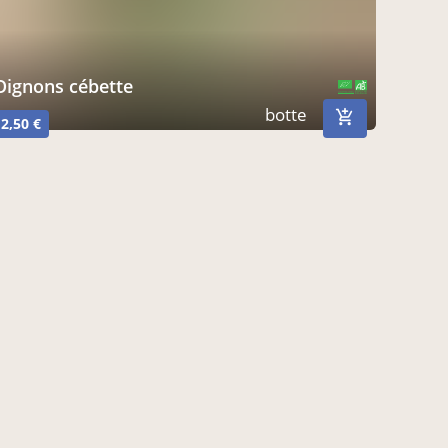
oignons cébette
CERTIFIÉ PAR FR-BIO-01
AGRICULTURE FRANCE
botte
2,50 €