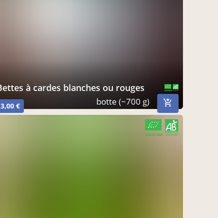
bettes à cardes blanches ou rouges
CERTIFIÉ PAR FR-BIO-01
AGRICULTURE FRANCE
botte (~700 g)
3,00 €
CERTIFIÉ PAR FR-BIO-01
AGRICULTURE FRANCE