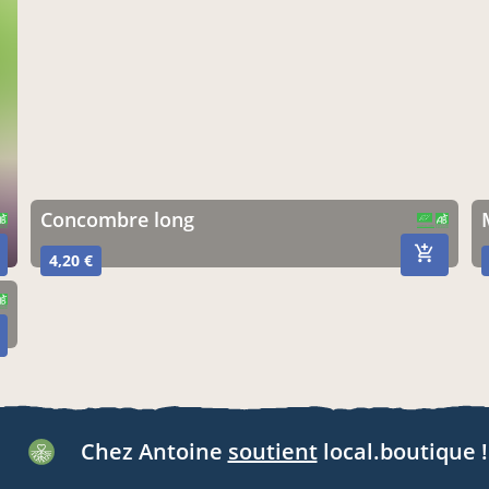
Concombre long
CERTIFIÉ PAR FR-BIO-01
AGRICULTURE FRANCE
4,20 €
Chez Antoine
soutient
local.boutique !