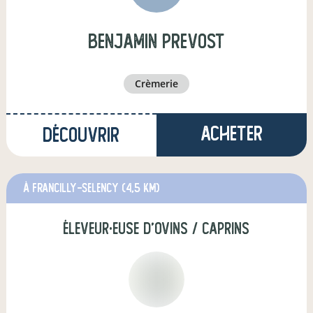
benjamin prevost
crèmerie
Acheter
Découvrir
à Francilly-Selency
(4,5 km)
éleveur·euse d'ovins / caprins