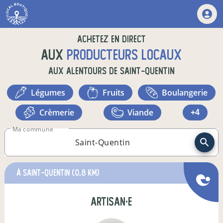
Achetez en direct
aux
producteurs locaux
aux alentours de
Saint-Quentin
légumes
fruits
boulangerie
crèmerie
viande
+4
Ma commune
à Saint-Quentin
(0,8 km)
artisan·e