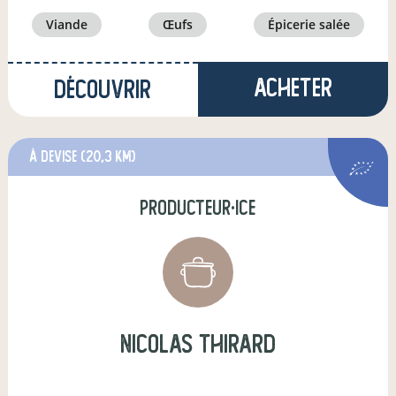
viande
œufs
épicerie salée
Acheter
Découvrir
à Devise
(20,3 km)
producteur·ice
nicolas thirard