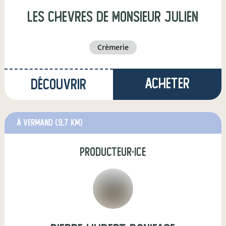
les chevres de monsieur julien
crèmerie
Acheter
Découvrir
à Vermand
(9,7 km)
producteur·ice