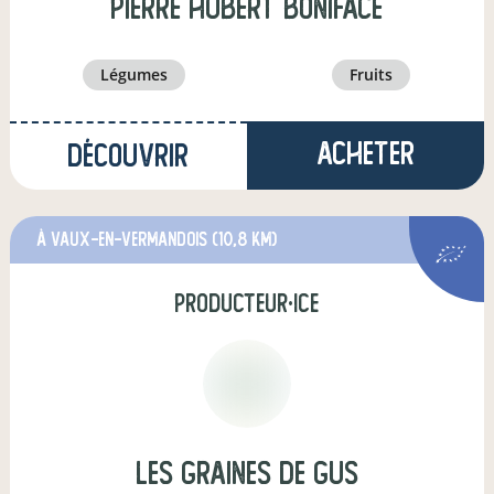
pierre hubert boniface
légumes
fruits
Acheter
Découvrir
à Vaux-en-Vermandois
(10,8 km)
producteur·ice
Les Graines de Gus