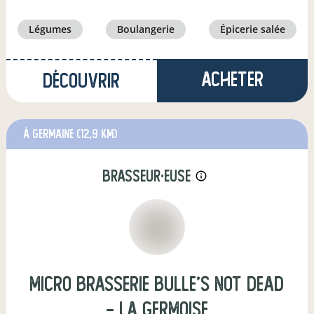
légumes
boulangerie
épicerie salée
Acheter
Découvrir
à Germaine
(12,9 km)
brasseur·euse
info_outline
Micro brasserie Bulle's not dead
- La Germoise