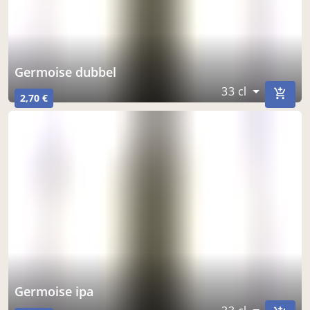
germoise dubbel
33 cl
2,70 €
germoise ipa