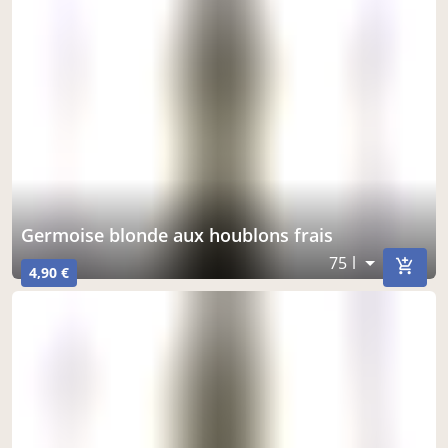
germoise blonde aux houblons frais
75 l
4,90 €