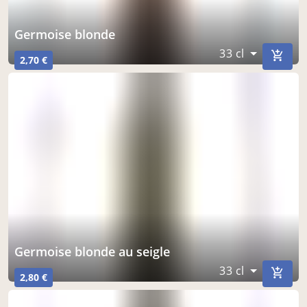
germoise blonde
33 cl
2,70 €
germoise blonde au seigle
33 cl
2,80 €