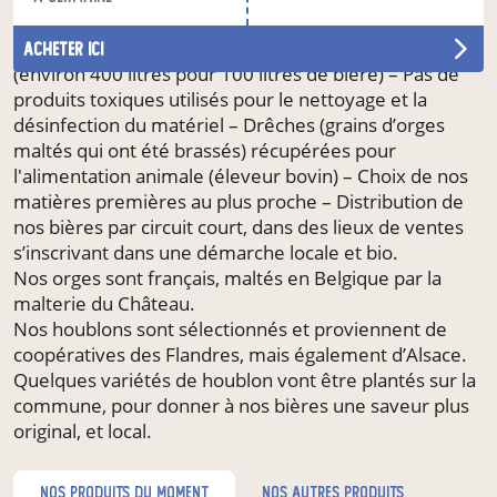
– Eau de refroidissement récupérée pour les
prochains brassins, ou pour les toilettes de la maison
acheter ici
(environ 400 litres pour 100 litres de bière) – Pas de
produits toxiques utilisés pour le nettoyage et la
désinfection du matériel – Drêches (grains d’orges
maltés qui ont été brassés) récupérées pour
l'alimentation animale (éleveur bovin) – Choix de nos
matières premières au plus proche – Distribution de
nos bières par circuit court, dans des lieux de ventes
s’inscrivant dans une démarche locale et bio.
Nos orges sont français, maltés en Belgique par la
malterie du Château.
Nos houblons sont sélectionnés et proviennent de
coopératives des Flandres, mais également d’Alsace.
Quelques variétés de houblon vont être plantés sur la
commune, pour donner à nos bières une saveur plus
original, et local.
nos produits du moment
nos autres produits