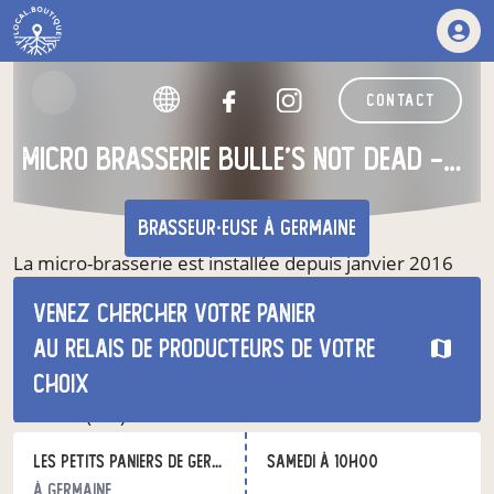
contact
Micro brasserie Bulle's not dead - La Germoise
brasseur·euse
à Germaine
La micro-brasserie est installée depuis janvier 2016
dans le village de Germaine (02), dans le Vermandois.
Venez chercher votre panier
Nous brassons des bières artisanales, familiales, à
échelle humaine.
au relais de producteurs de votre
De fermentation haute, tout grain, nous proposons
choix
des bières : blondes, brunes, blanches, ambrées, India
Pale Ale (IPA)… Vous les trouverez à la brasserie ainsi
que dans notre réseau de distribution.
Les petits paniers de Germaine
samedi à 10h00
Nos bières ne sont pas bio, mais brassées en
respectant naturellement l’environnement.
à Germaine