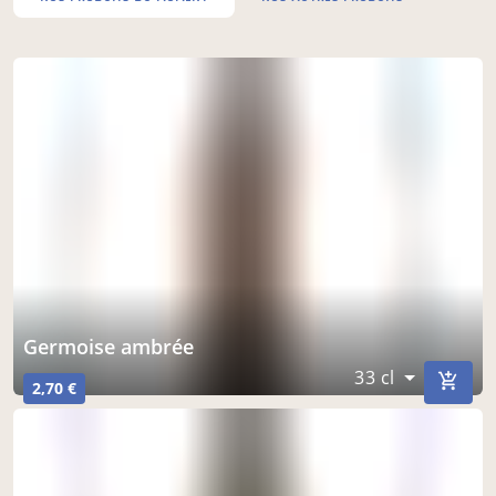
germoise ambrée
33 cl
2,70 €