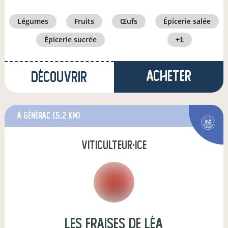
légumes
fruits
œufs
épicerie salée
épicerie sucrée
+1
Acheter
Découvrir
à Générac
(5,2 km)
viticulteur·ice
Les Fraises de Léa