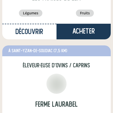
légumes
fruits
Acheter
Découvrir
à Saint-Yzan-de-Soudiac
(7,5 km)
éleveur·euse d'ovins / caprins
Ferme Laurabel