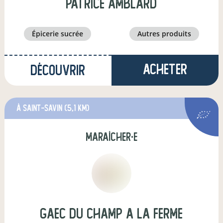
patrice amblard
épicerie sucrée
autres produits
Acheter
Découvrir
à Saint-Savin
(5,1 km)
maraîcher·e
gaec du champ a la ferme