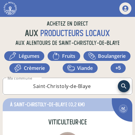
Achetez en direct
aux
producteurs locaux
aux alentours de
Saint-Christoly-de-Blaye
légumes
fruits
boulangerie
crèmerie
viande
+5
Ma commune
à Saint-Christoly-de-Blaye
(0,2 km)
viticulteur·ice