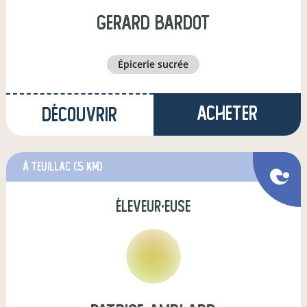
gerard bardot
épicerie sucrée
Acheter
Découvrir
à Teuillac
(5 km)
éleveur·euse