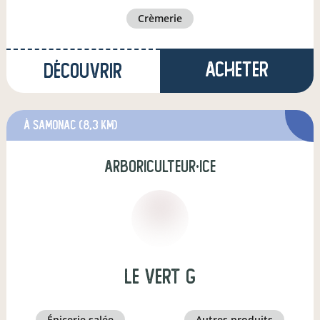
crèmerie
Acheter
Découvrir
à Samonac
(8,3 km)
arboriculteur·ice
Le Vert G
épicerie salée
autres produits