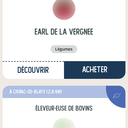
earl de la vergnee
légumes
Acheter
Découvrir
à Civrac-de-Blaye
(2,8 km)
éleveur·euse de bovins