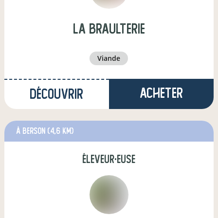
La Braulterie
viande
Acheter
Découvrir
à Berson
(4,6 km)
éleveur·euse