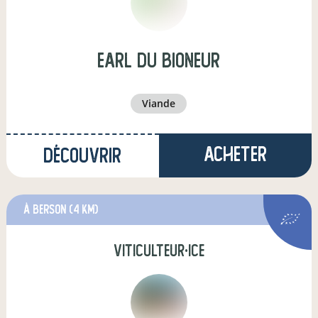
earl du bioneur
viande
Acheter
Découvrir
à Berson
(4 km)
viticulteur·ice