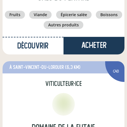
fruits
viande
épicerie salée
boissons
autres produits
Acheter
Découvrir
à saint-vincent-du-lorouer
(6,3 km)
CAB
viticulteur·ice