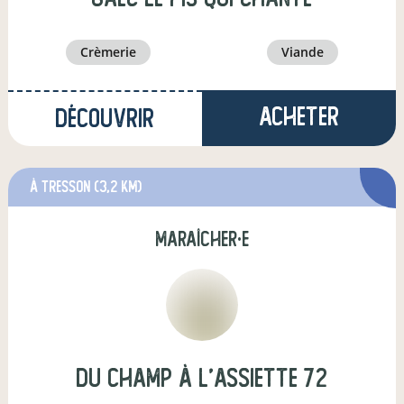
crèmerie
viande
Acheter
Découvrir
à Tresson
(3,2 km)
maraîcher·e
Du champ à l'assiette 72