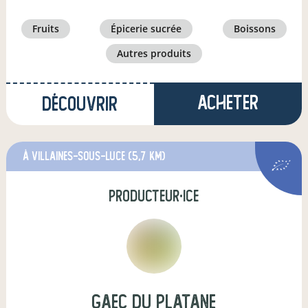
fruits
épicerie sucrée
boissons
autres produits
Acheter
Découvrir
à villaines-sous-luce
(5,7 km)
producteur·ice
GAEC DU PLATANE