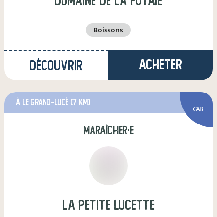
Domaine de la Futaie
boissons
Acheter
Découvrir
à Le Grand-Lucé
(7 km)
CAB
maraîcher·e
La Petite Lucette