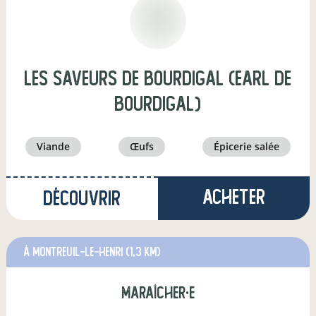
Les Saveurs de Bourdigal (EARL DE
BOURDIGAL)
viande
œufs
épicerie salée
Acheter
Découvrir
à Montreuil-le-Henri
(1,3 km)
maraîcher·e