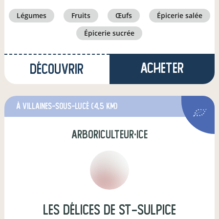
légumes
fruits
œufs
épicerie salée
épicerie sucrée
Acheter
Découvrir
à Villaines-sous-Lucé
(4,5 km)
arboriculteur·ice
Les délices de St-Sulpice