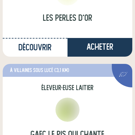
Les perles d'or
Acheter
Découvrir
à Villaines sous Lucé
(3,1 km)
éleveur·euse laitier
gaec le pis qui chante