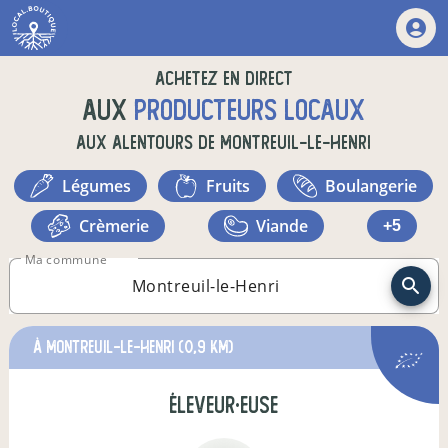
Achetez en direct
aux
producteurs locaux
aux alentours de
Montreuil-le-Henri
légumes
fruits
boulangerie
crèmerie
viande
+5
Ma commune
à montreuil-le-henri
(0,9 km)
éleveur·euse