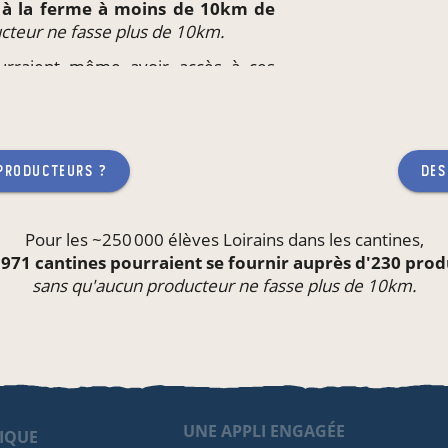
t à la ferme à moins de 10km de
cteur ne fasse plus de 10km.
ourraient même avoir accès à ces
eu de travail
ou l'école de leurs
teur ne fasse plus de 10km.
 producteurs ?
des
Pour les ~250 000 élèves Loirains dans les
cantines
,
 971 cantines pourraient se fournir auprès d'230 pro
sans qu'aucun producteur ne fasse plus de 10km.
UNE APPLI ENGAGÉE
IQUE