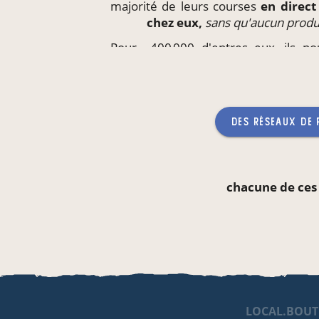
majorité de leurs courses
en direc
chez eux,
sans qu'aucun produ
Pour ~400 000 d'entres eux, ils p
produits
directement
sur leur li
enfants,
sans qu'aucun produc
des réseaux de
chacune de ces
LOCAL.BOUT