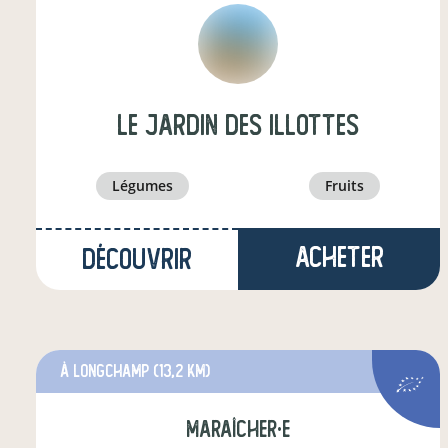
LE JARDIN DES ILLOTTES
légumes
fruits
Acheter
Découvrir
à Longchamp
(13,2 km)
maraîcher·e