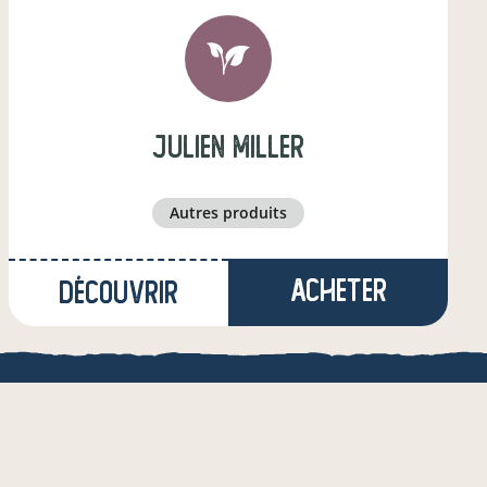
julien miller
autres produits
Acheter
Découvrir
à Ancier
(19,2 km)
éleveur·euse de bovins
QUE
une appli de local.boutique
& de l'AMRF