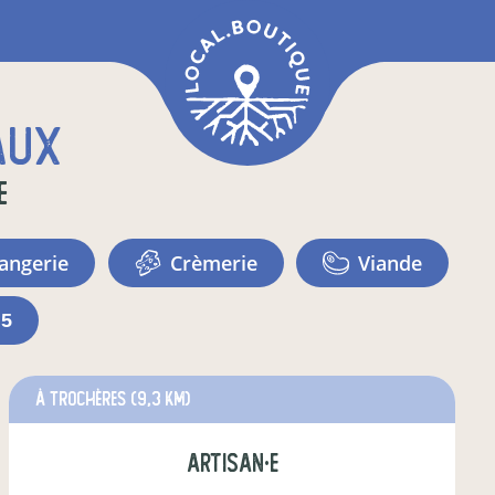
aux
e
langerie
crèmerie
viande
+5
à Trochères
(9,3 km)
artisan·e