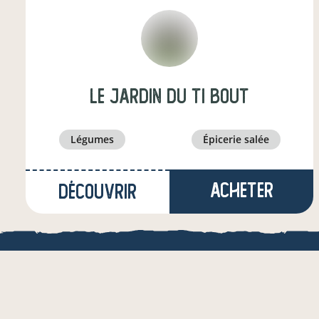
Le jardin du Ti bout
légumes
épicerie salée
Acheter
Découvrir
à Izier
(19,1 km)
éleveur·euse
LOCAL.BOUTI