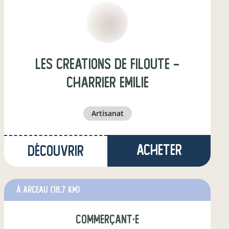
Les Creations de Filoute -
Charrier Emilie
artisanat
Acheter
Découvrir
à Arceau
(18,7 km)
commerçant·e