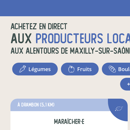
Achetez en direct
aux
producteurs loc
aux alentours de
Maxilly-sur-Saôn
légumes
fruits
bou
à Drambon
(5,1 km)
maraîcher·e