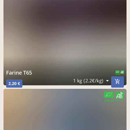
Farine T65
CERTIFIÉ PAR FR-BIO-01
AGRICULTURE FRANCE
1 kg (2.2€/kg)
2,20 €
CERTIFIÉ PAR FR-BIO-01
AGRICULTURE FRANCE