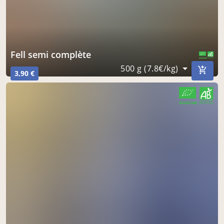
Fell semi complète
CERTIFIÉ PAR FR-BIO-01
AGRICULTURE FRANCE
500 g (7.8€/kg)
3,90 €
CERTIFIÉ PAR FR-BIO-01
AGRICULTURE FRANCE