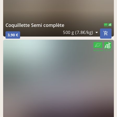
Coquillette Semi complète
CERTIFIÉ PAR FR-BIO-01
AGRICULTURE FRANCE
500 g (7.8€/kg)
3,90 €
CERTIFIÉ PAR FR-BIO-01
AGRICULTURE FRANCE