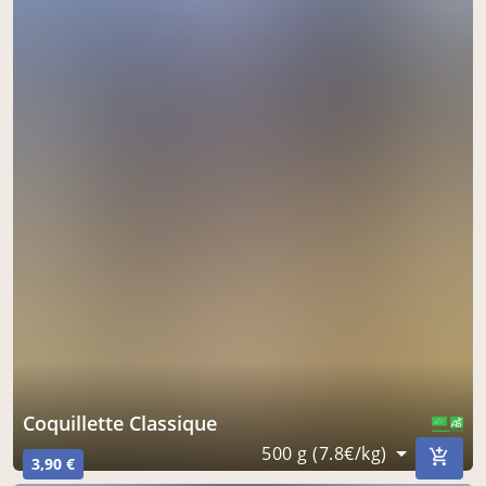
Coquillette Classique
CERTIFIÉ PAR FR-BIO-01
AGRICULTURE FRANCE
500 g (7.8€/kg)
3,90 €