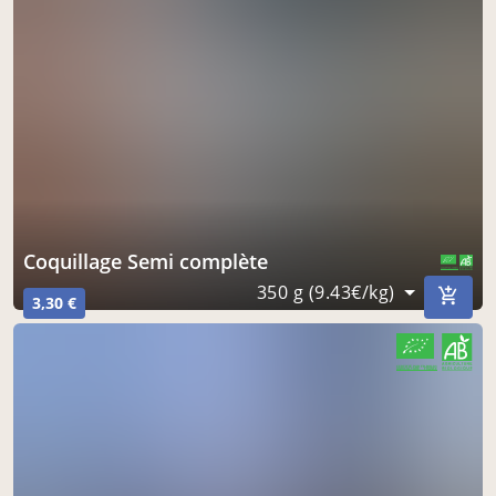
Coquillage Semi complète
CERTIFIÉ PAR FR-BIO-01
AGRICULTURE FRANCE
350 g (9.43€/kg)
3,30 €
CERTIFIÉ PAR FR-BIO-01
AGRICULTURE FRANCE