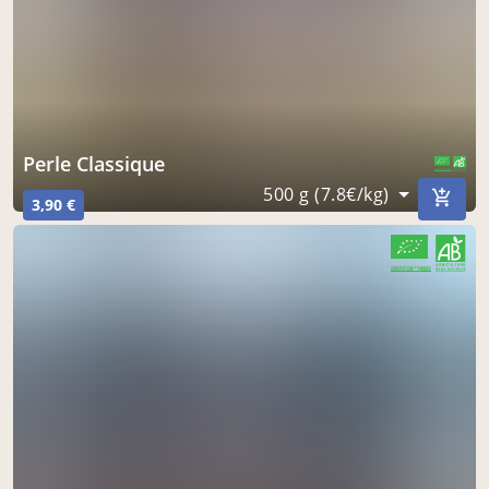
Perle Classique
CERTIFIÉ PAR FR-BIO-01
AGRICULTURE FRANCE
500 g (7.8€/kg)
3,90 €
CERTIFIÉ PAR FR-BIO-01
AGRICULTURE FRANCE