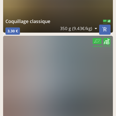
Coquillage classique
CERTIFIÉ PAR FR-BIO-01
AGRICULTURE FRANCE
350 g (9.43€/kg)
3,30 €
CERTIFIÉ PAR FR-BIO-01
AGRICULTURE FRANCE