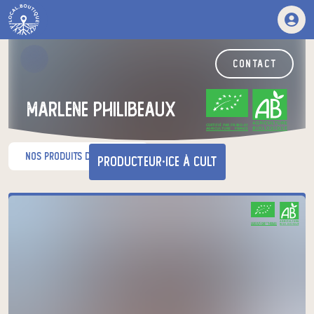
contact
marlene philibeaux
CERTIFIÉ PAR FR-BIO-01
AGRICULTURE FRANCE
nos produits du moment
producteur·ice
à Cult
Venez chercher votre panier
CERTIFIÉ PAR FR-BIO-01
AGRICULTURE FRANCE
au relais de producteurs de votre
choix
Les Curieux Coop chez Linette
vendredi à 16h30