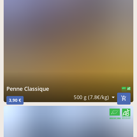
Penne Classique
CERTIFIÉ PAR FR-BIO-01
AGRICULTURE FRANCE
500 g (7.8€/kg)
3,90 €
CERTIFIÉ PAR FR-BIO-01
AGRICULTURE FRANCE