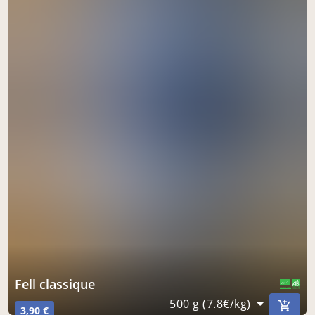
Fell classique
CERTIFIÉ PAR FR-BIO-01
AGRICULTURE FRANCE
500 g (7.8€/kg)
3,90 €