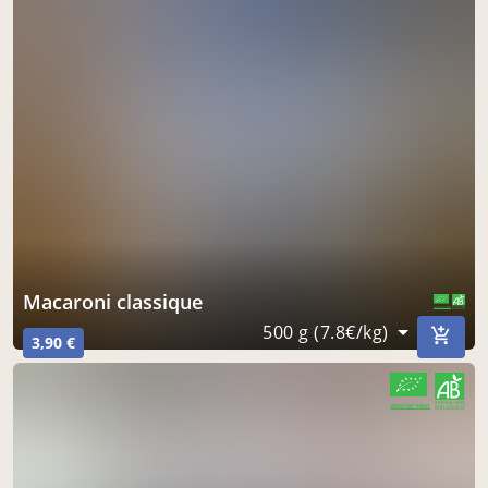
Macaroni classique
CERTIFIÉ PAR FR-BIO-01
AGRICULTURE FRANCE
500 g (7.8€/kg)
3,90 €
CERTIFIÉ PAR FR-BIO-01
AGRICULTURE FRANCE