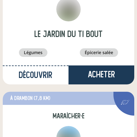
Le jardin du Ti bout
légumes
épicerie salée
Acheter
Découvrir
à Drambon
(7,8 km)
maraîcher·e