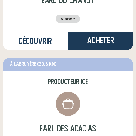
earl du chanoy
viande
Acheter
Découvrir
à Labruyère
(30,5 km)
producteur·ice
earl des acacias