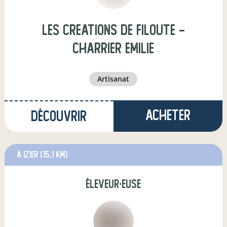
Les Creations de Filoute -
Charrier Emilie
artisanat
Acheter
Découvrir
à Izier
(15,1 km)
éleveur·euse