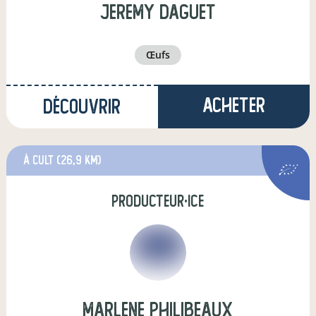
jeremy daguet
œufs
Acheter
Découvrir
à Cult
(26,9 km)
producteur·ice
marlene philibeaux