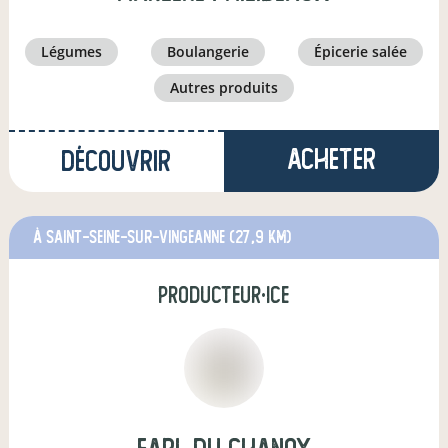
légumes
boulangerie
épicerie salée
autres produits
Acheter
Découvrir
à Saint-Seine-sur-Vingeanne
(27,9 km)
producteur·ice