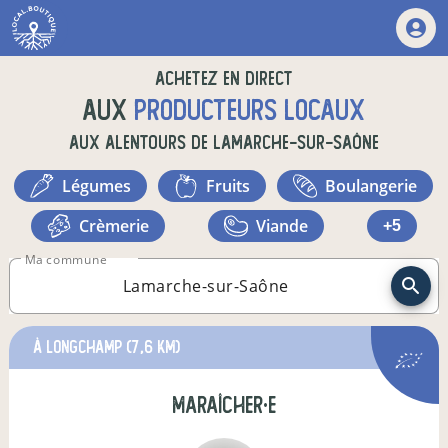
Achetez en direct
aux
producteurs locaux
aux alentours de
Lamarche-sur-Saône
légumes
fruits
boulangerie
crèmerie
viande
+5
Ma commune
à Longchamp
(7,6 km)
maraîcher·e