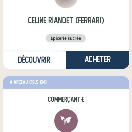
celine riandet (Ferrari)
épicerie sucrée
Acheter
Découvrir
à Arceau
(19,5 km)
commerçant·e