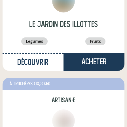
LE JARDIN DES ILLOTTES
légumes
fruits
Acheter
Découvrir
à Trochères
(10,3 km)
artisan·e