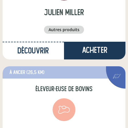
julien miller
autres produits
Acheter
Découvrir
à Ancier
(26,5 km)
éleveur·euse de bovins