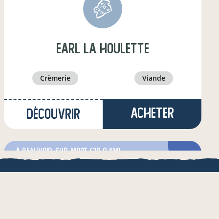
earl la houlette
crèmerie
viande
Acheter
Découvrir
à Beauvoir-sur-Niort
(29,9 km)
producteur·ice
QUE
une appli de local.boutique
& de l'AMRF