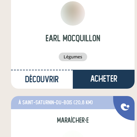
EARL MOCQUILLON
légumes
Acheter
Découvrir
à Saint-Saturnin-du-Bois
(20,8 km)
maraîcher·e