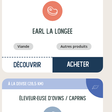
earl la longee
viande
autres produits
Acheter
Découvrir
à La Devise
(28,5 km)
éleveur·euse d'ovins / caprins