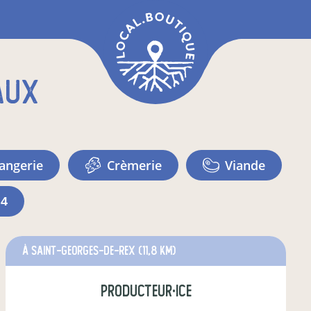
aux
langerie
crèmerie
viande
+4
à Saint-Georges-de-Rex
(11,8 km)
producteur·ice