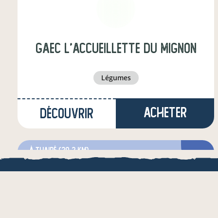
gaec l'accueillette du mignon
légumes
Acheter
Découvrir
à Thairé
(29,2 km)
éleveur·euse
LOCAL.BOUTI