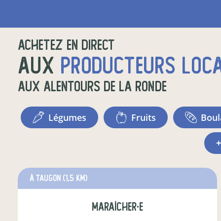
Achetez en direct
aux
producteurs loc
aux alentours de
La Ronde
légumes
fruits
bou
à Taugon
(1,5 km)
maraîcher·e