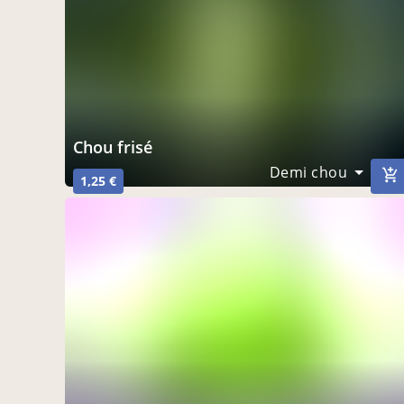
Chou frisé
Demi chou
1,25 €