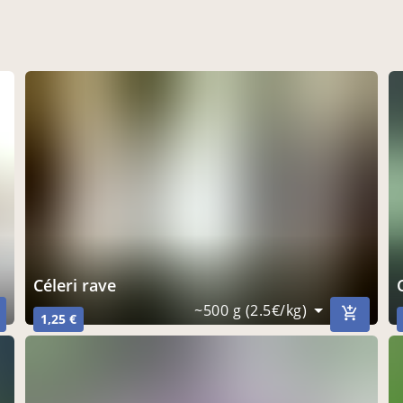
Céleri rave
~500 g (2.5€/kg)
1,25 €