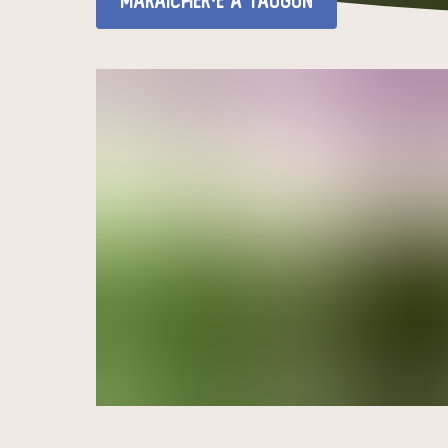
maraîcher·e
à Taugon