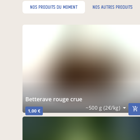
nos produits du moment
nos autres produits
Betterave rouge crue
~500 g (2€/kg)
1,00 €