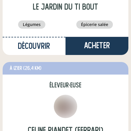
Le jardin du Ti bout
légumes
épicerie salée
Acheter
Découvrir
à Izier
(26,4 km)
éleveur·euse
celine riandet (Ferrari)