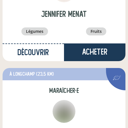
jennifer menat
légumes
fruits
Acheter
Découvrir
à Longchamp
(23,5 km)
maraîcher·e