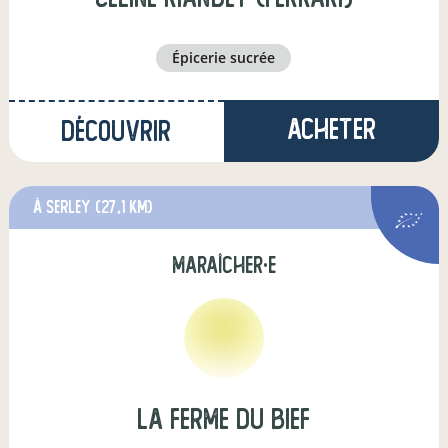
épicerie sucrée
Acheter
Découvrir
à Serley
(27,1 km)
maraîcher·e
La Ferme du Bief