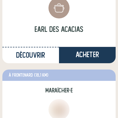
earl des acacias
Acheter
Découvrir
à Frontenard
(18,1 km)
maraîcher·e