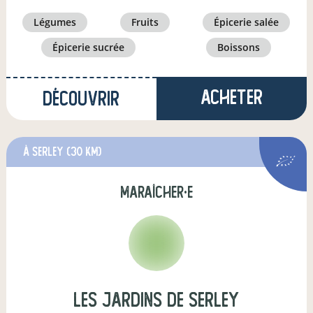
légumes
fruits
épicerie salée
épicerie sucrée
boissons
Acheter
Découvrir
à Serley
(30 km)
maraîcher·e
Les Jardins de Serley