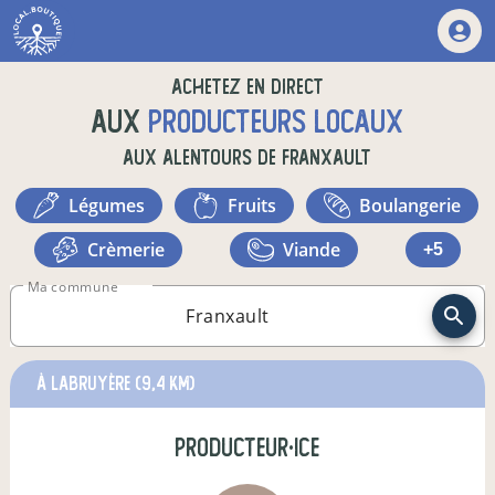
Achetez en direct
aux
producteurs locaux
aux alentours de
Franxault
légumes
fruits
boulangerie
crèmerie
viande
+5
Ma commune
à Labruyère
(9,4 km)
producteur·ice