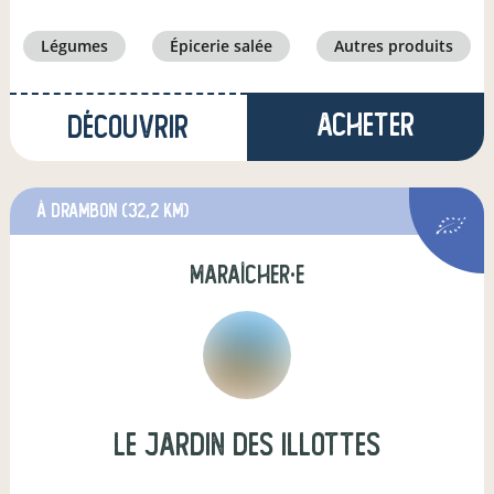
légumes
épicerie salée
autres produits
Acheter
Découvrir
à Drambon
(32,2 km)
maraîcher·e
LE JARDIN DES ILLOTTES