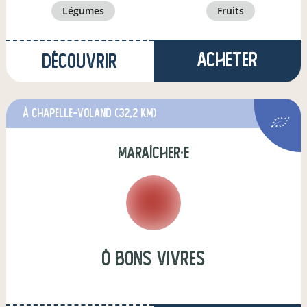
légumes
fruits
Acheter
Découvrir
à Chapelle-Voland
(32,2 km)
maraîcher·e
Ô Bons Vivres