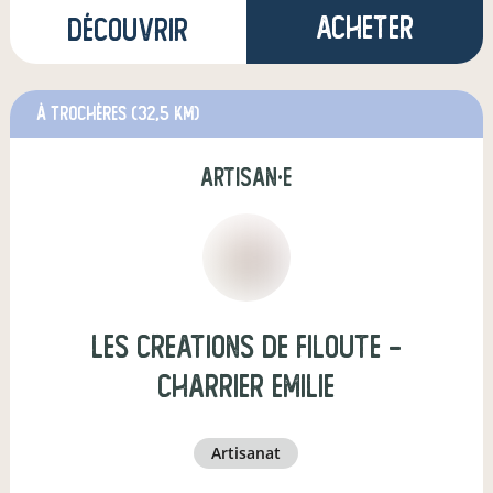
Acheter
Découvrir
à Trochères
(32,5 km)
artisan·e
Les Creations de Filoute -
Charrier Emilie
artisanat