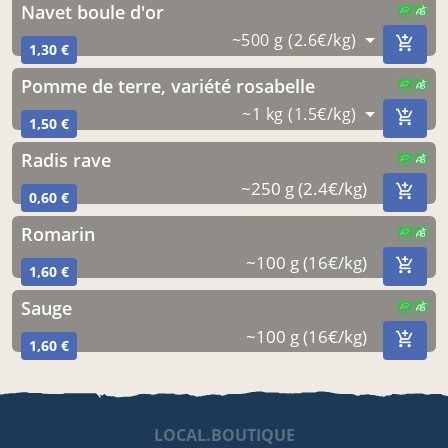
navet boule d'or
CERTIFIÉ PAR FR-BIO-10
AGRICULTURE FRANCE
~500 g (2.6€/kg)
1,30 €
pomme de terre, variété rosabelle
CERTIFIÉ PAR FR-BIO-10
AGRICULTURE FRANCE
~1 kg (1.5€/kg)
1,50 €
radis rave
CERTIFIÉ PAR FR-BIO-10
AGRICULTURE FRANCE
~250 g (2.4€/kg)
0,60 €
romarin
CERTIFIÉ PAR FR-BIO-10
AGRICULTURE FRANCE
~100 g (16€/kg)
1,60 €
sauge
CERTIFIÉ PAR FR-BIO-10
AGRICULTURE FRANCE
~100 g (16€/kg)
1,60 €
LOCAL.BOUTIQUE