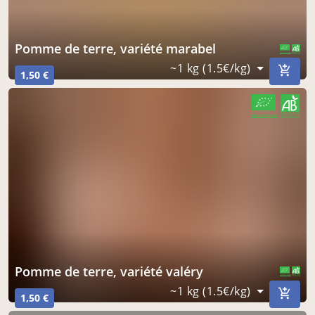
pomme de terre, variété marabel
CERTIFIÉ PAR FR-BIO-10
AGRICULTURE FRANCE
~1 kg (1.5€/kg)
1,50 €
CERTIFIÉ PAR FR-BIO-10
AGRICULTURE FRANCE
pomme de terre, variété valéry
CERTIFIÉ PAR FR-BIO-10
AGRICULTURE FRANCE
~1 kg (1.5€/kg)
1,50 €