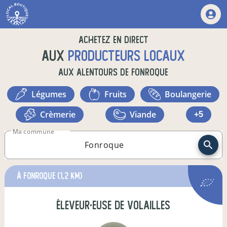
Achetez en direct
aux
producteurs locaux
aux alentours de
Fonroque
légumes
fruits
boulangerie
crèmerie
viande
+5
Ma commune
à fonroque
(1,2 km)
éleveur·euse de volailles