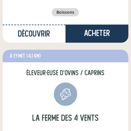
boissons
Acheter
Découvrir
à eymet
(4,1 km)
éleveur·euse d'ovins / caprins
La Ferme des 4 vents