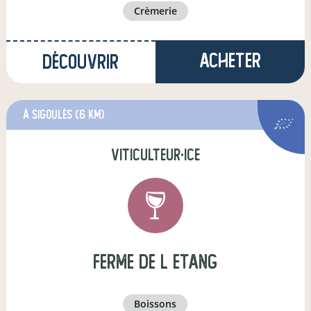
crèmerie
Acheter
Découvrir
à Sigoulès
(6 km)
viticulteur·ice
ferme de l etang
boissons