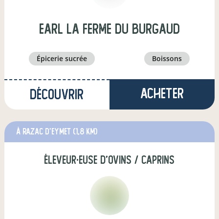
earl la ferme du burgaud
épicerie sucrée
boissons
Acheter
Découvrir
à razac d'eymet
(1,8 km)
éleveur·euse d'ovins / caprins