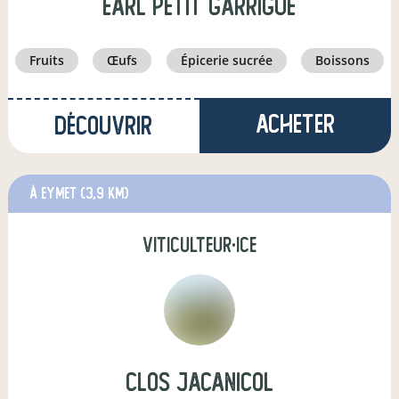
EARL PETIT GARRIGUE
fruits
œufs
épicerie sucrée
boissons
Acheter
Découvrir
à eymet
(3,9 km)
viticulteur·ice
Clos Jacanicol