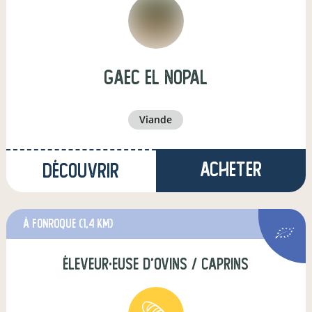
GAEC El Nopal
viande
Acheter
Découvrir
à fonroque
(1,4 km)
éleveur·euse d'ovins / caprins