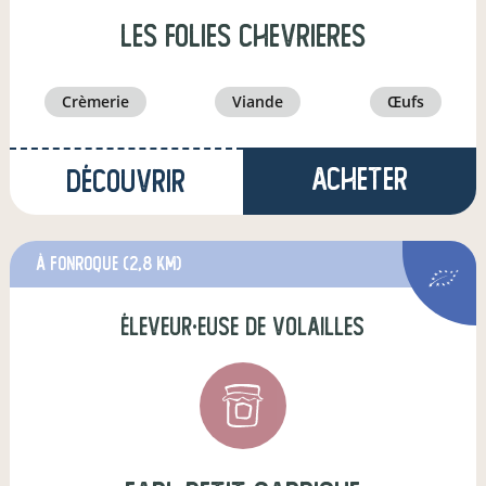
les folies chevrieres
crèmerie
viande
œufs
Acheter
Découvrir
à fonroque
(2,8 km)
éleveur·euse de volailles