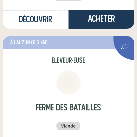
Acheter
Découvrir
à Lauzun
(6,3 km)
éleveur·euse
Ferme des Batailles
viande