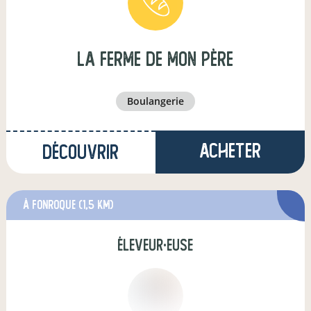
La Ferme de mon Père
boulangerie
Acheter
Découvrir
à fonroque
(1,5 km)
éleveur·euse