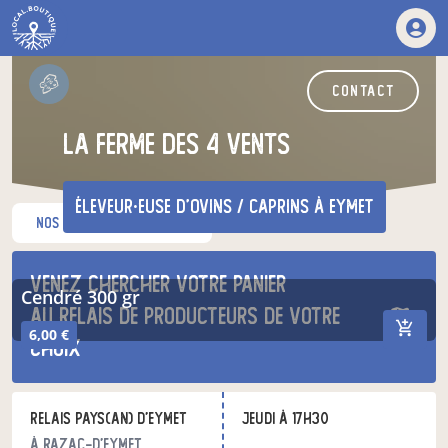
contact
La Ferme des 4 vents
éleveur·euse d'ovins / caprins
à eymet
nos produits du moment
nos autres produits
Venez chercher votre panier
cendré 300 gr
au relais de producteurs de votre
6,00 €
choix
Relais Pays(an) d'Eymet
jeudi à 17h30
à Razac-d'Eymet