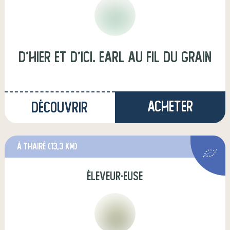
D'hier et d'ici. earl au fil du grain
Acheter
Découvrir
à Thairé
(13,3 km)
éleveur·euse