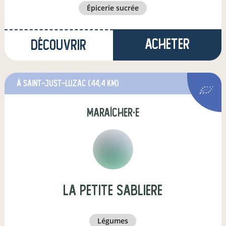
épicerie sucrée
Acheter
Découvrir
à Saint-Just-Luzac
(44,4 km)
maraîcher·e
LA PETITE SABLIERE
légumes