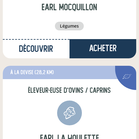
EARL MOCQUILLON
légumes
Acheter
Découvrir
à La Devise
(28,2 km)
éleveur·euse d'ovins / caprins
earl la houlette