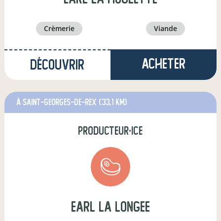
crèmerie
viande
Acheter
Découvrir
à Saint-Georges-de-Rex
(33,1 km)
producteur·ice
earl la longee