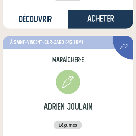
Acheter
Découvrir
à Saint-Vincent-sur-Jard
(45,1 km)
maraîcher·e
adrien joulain
légumes