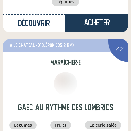
légumes
Acheter
Découvrir
à Le Château-d'Oléron
(35,2 km)
maraîcher·e
GAEC Au Rythme des lombrics
légumes
fruits
épicerie salée