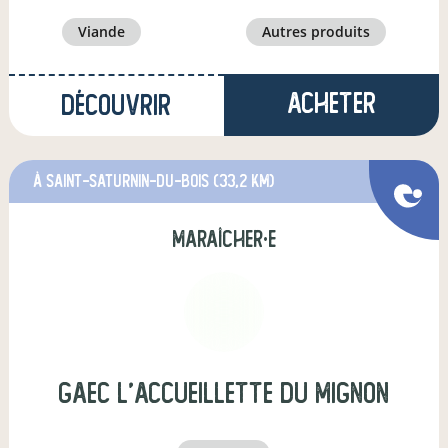
viande
autres produits
Acheter
Découvrir
à Saint-Saturnin-du-Bois
(33,2 km)
maraîcher·e
gaec l'accueillette du mignon