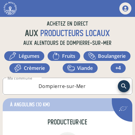
Achetez en direct
aux
producteurs locaux
aux alentours de
Dompierre-sur-Mer
légumes
fruits
boulangerie
crèmerie
viande
+4
Ma commune
à Angoulins
(10 km)
producteur·ice