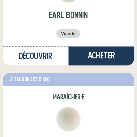
earl bonnin
viande
Acheter
Découvrir
à Taugon
(22,8 km)
maraîcher·e