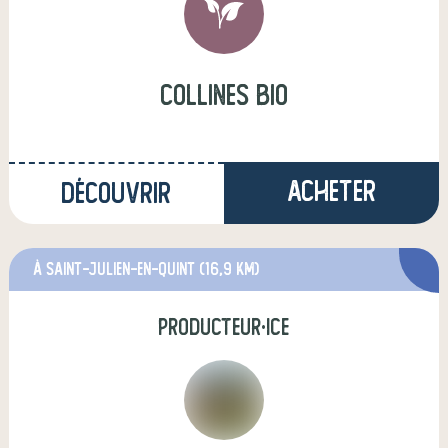
collines bio
Acheter
Découvrir
à Saint-Julien-en-Quint
(16,9 km)
producteur·ice