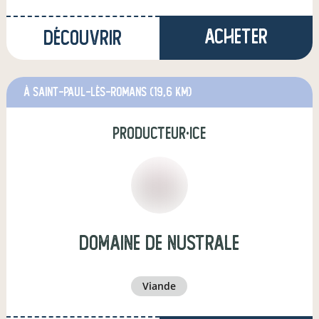
Acheter
Découvrir
à Saint-Paul-lès-Romans
(19,6 km)
producteur·ice
Domaine de Nustrale
viande