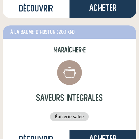
Acheter
Découvrir
à La Baume-d'Hostun
(20,1 km)
maraîcher·e
saveurs integrales
épicerie salée
Acheter