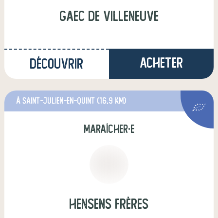
GAEC de Villeneuve
Acheter
Découvrir
à Saint-Julien-en-Quint
(16,9 km)
maraîcher·e
Hensens Frères