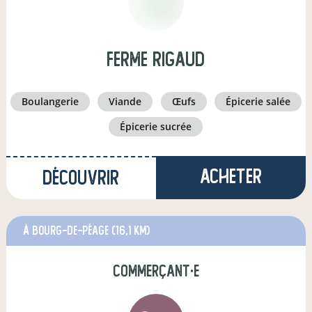
ferme rigaud
boulangerie
viande
œufs
épicerie salée
épicerie sucrée
Acheter
Découvrir
à Bourg-de-Péage
(16,1 km)
commerçant·e