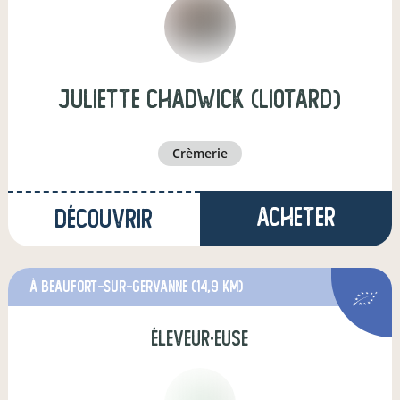
juliette chadwick (liotard)
crèmerie
Acheter
Découvrir
à Beaufort-sur-Gervanne
(14,9 km)
éleveur·euse