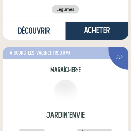
légumes
Acheter
Découvrir
à Bourg-lès-Valence
(18,9 km)
maraîcher·e
jardin'envie