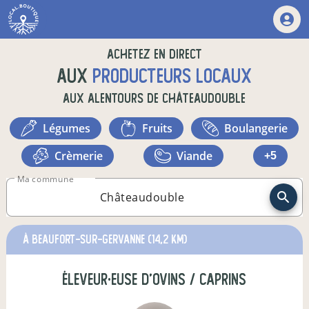
Achetez en direct
aux
producteurs locaux
aux alentours de
Châteaudouble
légumes
fruits
boulangerie
crèmerie
viande
+5
Ma commune
à Beaufort-sur-Gervanne
(14,2 km)
éleveur·euse d'ovins / caprins