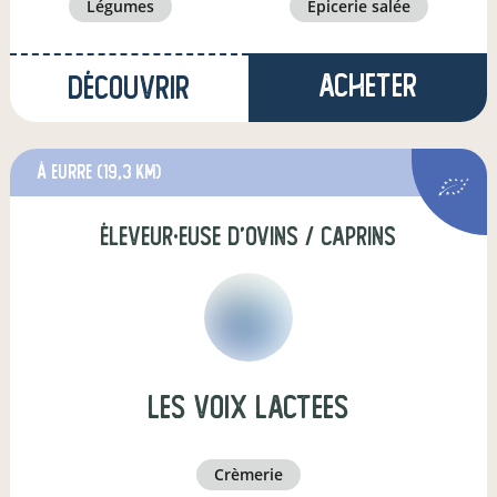
légumes
épicerie salée
Acheter
Découvrir
à Eurre
(19,3 km)
éleveur·euse d'ovins / caprins
les voix lactees
crèmerie