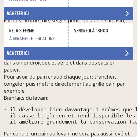
augmenter le prix du pain à cause du coût de la
certification bio.
acheter ici
Farines Drôme: blé, seigle, petit-épeautre, sarrasin,
poischiche, maïs Farines France: riz, lentille, châtaigne
Relais fermé
vendredi à 18h00
Sel de Guerande Nature&Progrès
à Mirabel-et-Blacons
Traces d’huile de colza ou tournesol (pour huiler les
moules)
acheter ici
Grâce au levain, le pain se conserve de 5 à 7 jours
dans un endroit sec et aéré et dans des sacs en
papier.
Pour avoir du pain chaud chaque jour: trancher,
congeler puis mettre directement au grille pain par
exemple
Bienfaits du levain:
- il développe bien davantage d'arômes que l
- il casse le gluten et rend disponible les 
- il améliore grandement la conservation (c
Par contre, un pain au levain ne sera pas aussi levé et