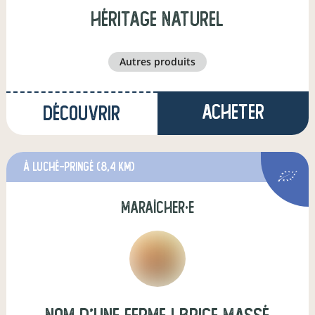
héritage naturel
autres produits
Acheter
Découvrir
à Luché-Pringé
(8,4 km)
maraîcher·e