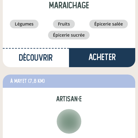
Maraichage
légumes
fruits
épicerie salée
épicerie sucrée
Acheter
Découvrir
à Mayet
(7,8 km)
artisan·e