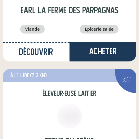
earl la ferme des parpagnas
viande
épicerie salée
Acheter
Découvrir
à Le Lude
(7,3 km)
éleveur·euse laitier