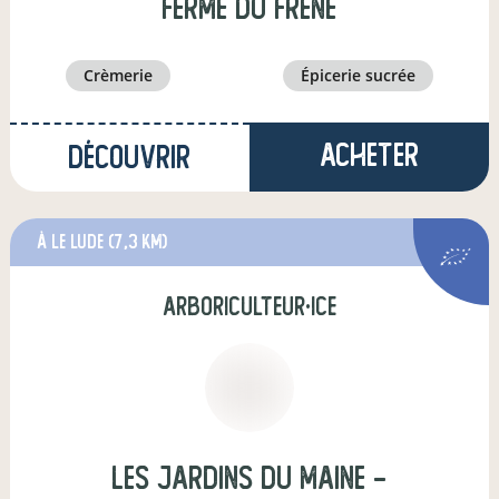
ferme du frêne
crèmerie
épicerie sucrée
Acheter
Découvrir
à Le Lude
(7,3 km)
arboriculteur·ice
Les Jardins du Maine -