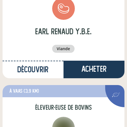
earl renaud y.b.e.
viande
Acheter
Découvrir
à Vaas
(3,9 km)
éleveur·euse de bovins