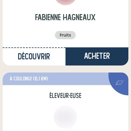
Fabienne Hagneaux
fruits
Acheter
Découvrir
à coulonge
(6,1 km)
éleveur·euse