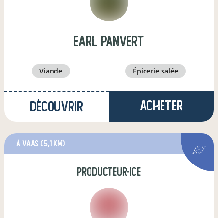
EARL PANVERT
viande
épicerie salée
Acheter
Découvrir
à Vaas
(5,1 km)
producteur·ice