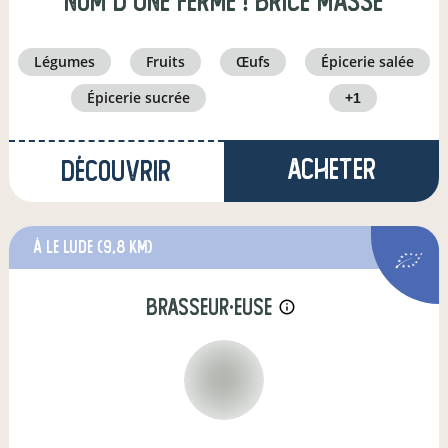
Nom d'une Ferme ! Brice Massé
légumes
fruits
œufs
épicerie salée
épicerie sucrée
+1
Acheter
Découvrir
à Le Lude
(9,8 km)
brasseur·euse
info_outline