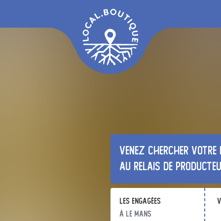
Venez chercher votre 
au relais de producte
Les Engagées
v
à Le Mans