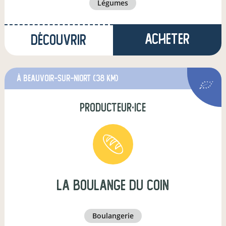
légumes
Acheter
Découvrir
à Beauvoir-sur-Niort
(38 km)
producteur·ice
la boulange du coin
boulangerie