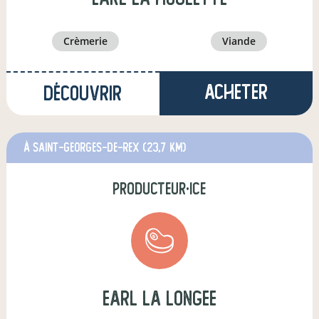
crèmerie
viande
Acheter
Découvrir
à Saint-Georges-de-Rex
(23,7 km)
producteur·ice
earl la longee