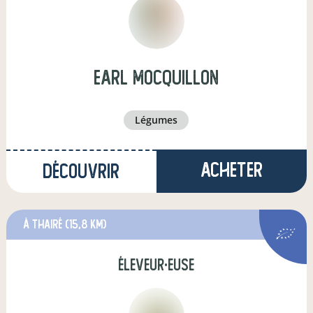
EARL MOCQUILLON
légumes
Acheter
Découvrir
à Thairé
(15,8 km)
éleveur·euse