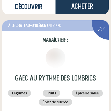
Acheter
Découvrir
à Le Château-d'Oléron
(41,2 km)
maraîcher·e
GAEC Au Rythme des lombrics
légumes
fruits
épicerie salée
épicerie sucrée