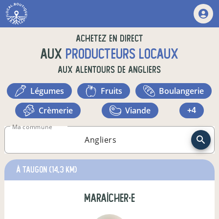
Achetez en direct
aux
producteurs locaux
aux alentours de
Angliers
légumes
fruits
boulangerie
crèmerie
viande
+4
Ma commune
à Taugon
(14,3 km)
maraîcher·e