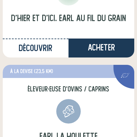
D'hier et d'ici. earl au fil du grain
Acheter
Découvrir
à La Devise
(23,5 km)
éleveur·euse d'ovins / caprins
earl la houlette