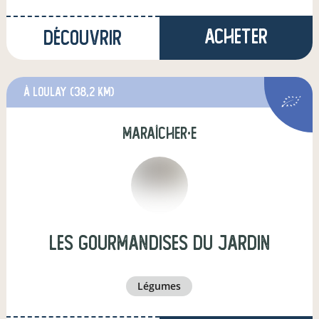
Acheter
Découvrir
à Loulay
(38,2 km)
maraîcher·e
Les gourmandises du jardin
légumes