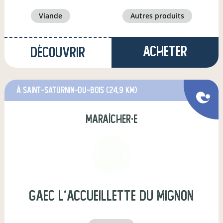
viande
autres produits
Acheter
Découvrir
à Saint-Saturnin-du-Bois
(24,9 km)
maraîcher·e
gaec l'accueillette du mignon