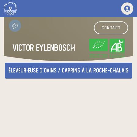
contact
victor eylenbosch
CERTIFIÉ PAR FR-BIO-01
AGRICULTURE FRANCE
éleveur·euse d'ovins / caprins
à La Roche-Chalais