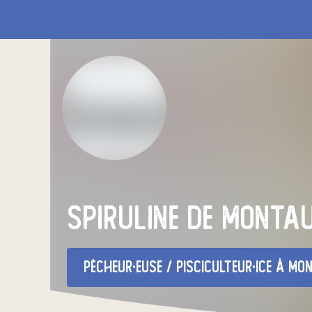
Spiruline de monta
pêcheur·euse / pisciculteur·ice
à Mon