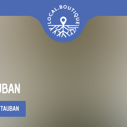
uban
tauban