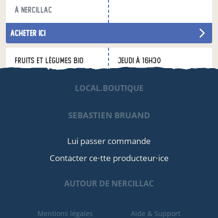
à Nercillac
acheter ici
Fruits et Légumes bio
jeudi à 16h30
à Cognac
LOCAL.BOUTIQUE
acheter ici
SEBASTIEN BRUAND
Lui passer commande
Contacter ce·tte producteur·ice
AUTOUR DE NERCILLAC
Mentions légales
Aide & Support