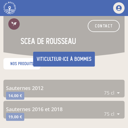
contact
scea de rousseau
viticulteur·ice
à Bommes
nos produits
Sauternes 2012
75 cl
14,00 €
Sauternes 2016 et 2018
75 cl
19,00 €