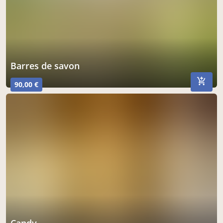
savonnerie saon
samedi à 10h00
à Magnanville
acheter ici
barres de savon
90,00 €