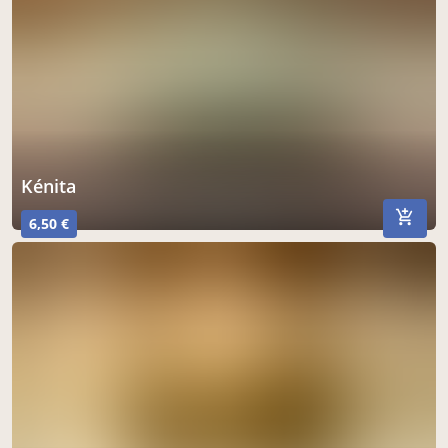
kénita
6,50 €