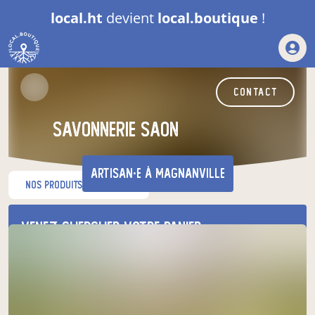
local.ht
devient
local.boutique
!
contact
savonnerie SAON
artisan·e
à Magnanville
nos produits du moment
Venez chercher votre panier
au relais de producteurs de votre
choix