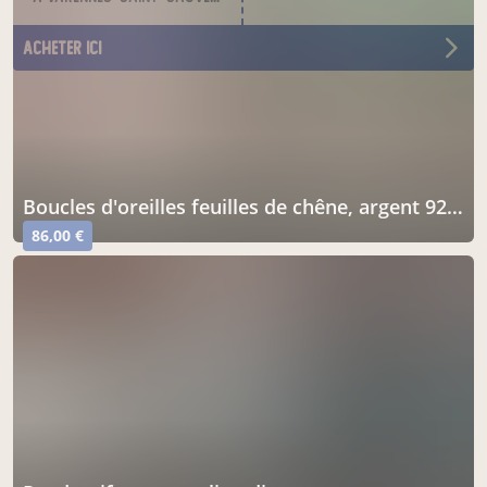
acheter ici
boucles d'oreilles feuilles de chêne, argent 925 et cuivre patiné, créoles
86,00 €