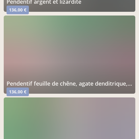
pendentif argent et lizardite
136,00 €
pendentif feuille de chêne, agate denditrique, argent 925 et cuivre patiné
136,00 €