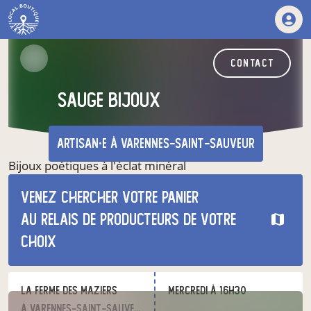
contact
Sauge bijoux
artisan·e
à Varennes-Saint-Sauveur
Bijoux poétiques à l'éclat minéral
Bijoux ornés de pierres naturelles, entièrement
Venez chercher votre panier
fabriqués à la main en France en argent 925, laiton et
cuivre patiné.
au relais de producteurs de votre
choix
nos produits
La Ferme des Maziers
mercredi à 16h30
à Varennes-Saint-Sauveur