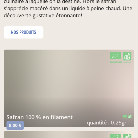
culinaire à laquelle on la destine. Hors le safran
s'apprécie macéré dans un liquide à peine chaud. Une
découverte gustative étonnante!
nos produits
CERTIFIÉ PAR FR-BIO-09
AGRICULTURE FRANCE
safran 100 % en filament
CERTIFIÉ PAR FR-BIO-09
AGRICULTURE FRANCE
quantité : 0.25gr
8,00 €