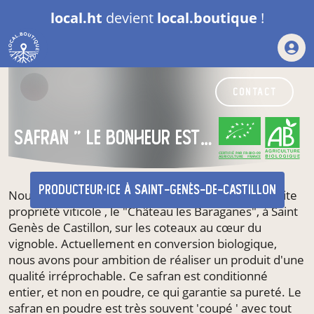
local.ht
devient
local.boutique
!
contact
SAFRAN " le bonheur est dans les fleurs" au Chateau les Baraganes.
CERTIFIÉ PAR FR-BIO-09
AGRICULTURE FRANCE
producteur·ice
à Saint-Genès-de-Castillon
Nous produisons ce safran dans le cadre d'une petite
propriété viticole , le "Château les Baraganes", à Saint
Genès de Castillon, sur les coteaux au cœur du
vignoble. Actuellement en conversion biologique,
nous avons pour ambition de réaliser un produit d'une
qualité irréprochable. Ce safran est conditionné
entier, et non en poudre, ce qui garantie sa pureté. Le
safran en poudre est très souvent 'coupé ' avec tout