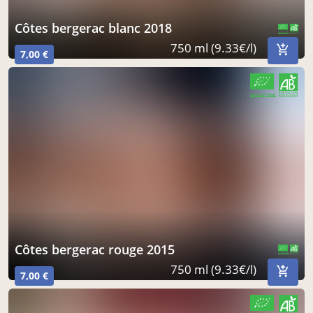
côtes bergerac blanc 2018
CERTIFIÉ PAR FR-BIO-01
AGRICULTURE FRANCE
750 ml (9.33€/l)
7,00 €
CERTIFIÉ PAR FR-BIO-01
AGRICULTURE FRANCE
côtes bergerac rouge 2015
CERTIFIÉ PAR FR-BIO-01
AGRICULTURE FRANCE
750 ml (9.33€/l)
7,00 €