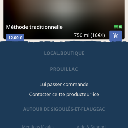
méthode traditionnelle
CERTIFIÉ PAR FR-BIO-01
AGRICULTURE FRANCE
750 ml (16€/l)
12,00 €
LOCAL.BOUTIQUE
PROUILLAC
Lui passer commande
Contacter ce·tte producteur·ice
AUTOUR DE SIGOULÈS-ET-FLAUGEAC
Mentions légales
Aide & Support