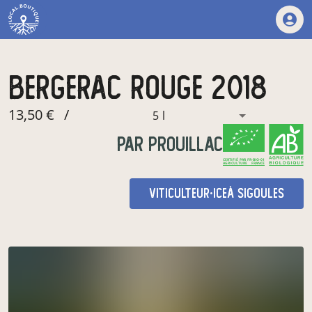
bergerac rouge 2018
13,50 €
/
5 l
par
prouillac
CERTIFIÉ PAR FR-BIO-01
AGRICULTURE FRANCE
viticulteur·ice
à sigoules