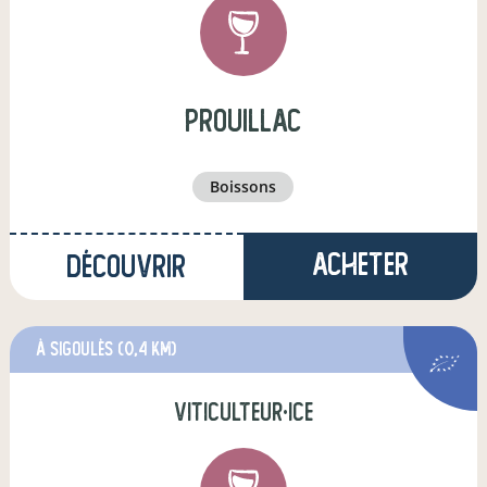
prouillac
boissons
Acheter
Découvrir
à Sigoulès
(0,4 km)
viticulteur·ice