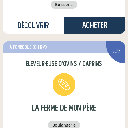
boissons
Acheter
Découvrir
à fonroque
(6,1 km)
éleveur·euse d'ovins / caprins
La Ferme de mon Père
boulangerie