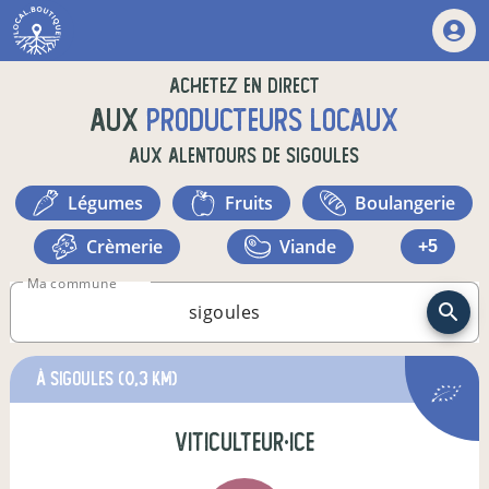
Achetez en direct
aux
producteurs locaux
aux alentours de
sigoules
légumes
fruits
boulangerie
crèmerie
viande
+5
Ma commune
à sigoules
(0,3 km)
viticulteur·ice