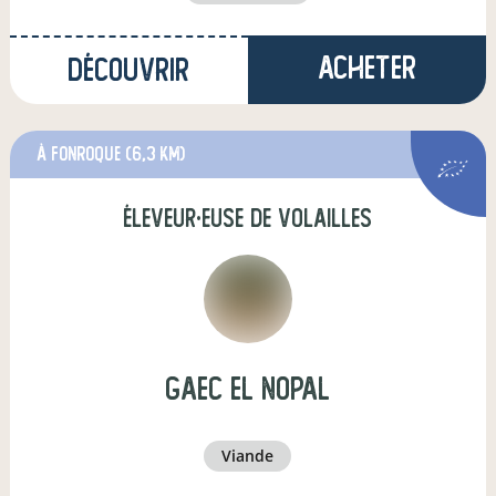
Acheter
Découvrir
à fonroque
(6,3 km)
éleveur·euse de volailles
GAEC El Nopal
viande