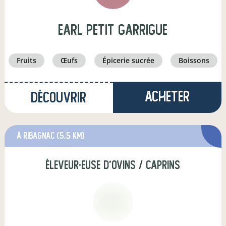
EARL PETIT GARRIGUE
fruits
œufs
épicerie sucrée
boissons
Acheter
Découvrir
à ribagnac
(5,5 km)
éleveur·euse d'ovins / caprins