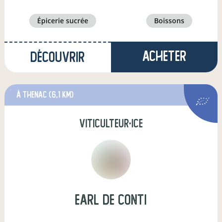
épicerie sucrée
boissons
Acheter
Découvrir
à thenac
(6,1 km)
viticulteur·ice
EARL de Conti