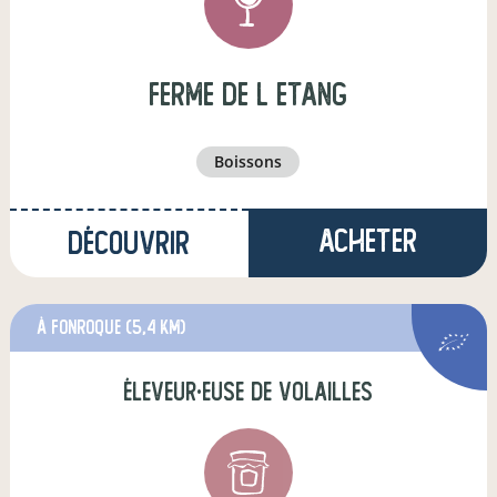
ferme de l etang
boissons
Acheter
Découvrir
à fonroque
(5,4 km)
éleveur·euse de volailles