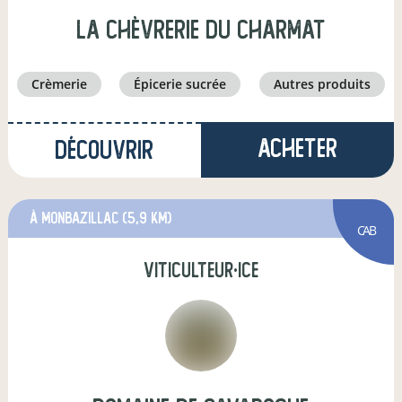
La Chèvrerie du Charmat
crèmerie
épicerie sucrée
autres produits
Acheter
Découvrir
à monbazillac
(5,9 km)
CAB
viticulteur·ice