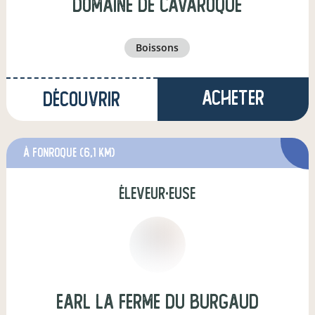
Domaine de cavaroque
boissons
Acheter
Découvrir
à fonroque
(6,1 km)
éleveur·euse
earl la ferme du burgaud