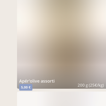
Apér'olive assorti
200 g (25€/kg)
5,00 €