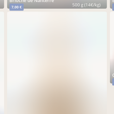
Brioche de Nanterre
500 g (14€/kg)
7,00 €