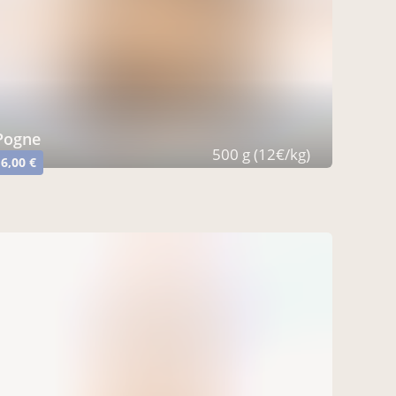
Pogne
500 g (12€/kg)
6,00 €