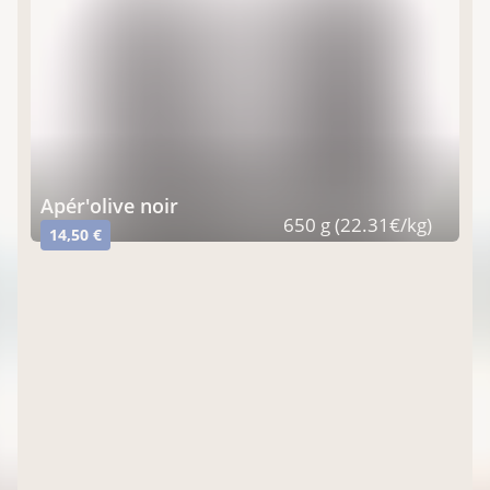
Apér'olive noir
650 g (22.31€/kg)
14,50 €