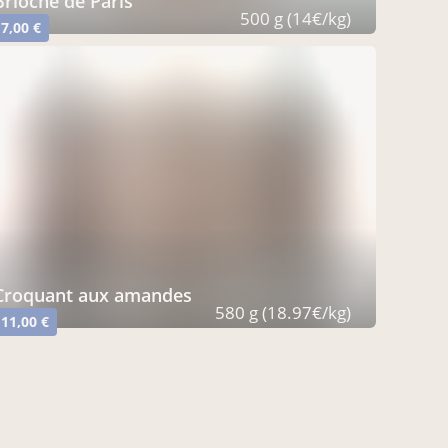
Brioche de Paris
500 g (14€/kg)
7,00 €
Croquant aux amandes
580 g (18.97€/kg)
11,00 €