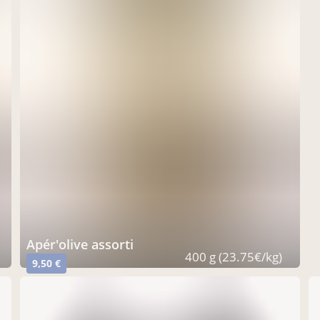
Apér'olive assorti
400 g (23.75€/kg)
9,50 €