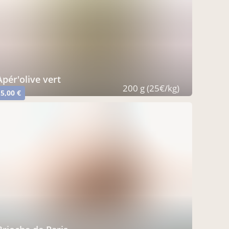
Apér'olive vert
200 g (25€/kg)
5,00 €