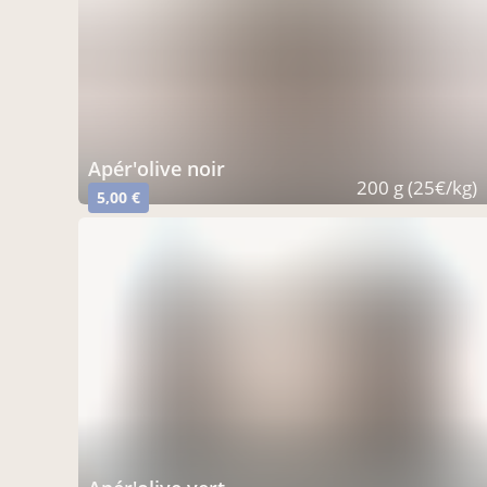
Apér'olive noir
200 g (25€/kg)
5,00 €