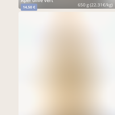
Apér'olive vert
650 g (22.31€/kg)
14,50 €