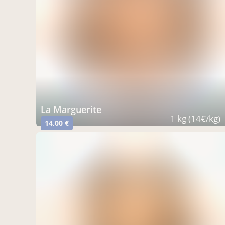
La Marguerite
1 kg (14€/kg)
14,00 €