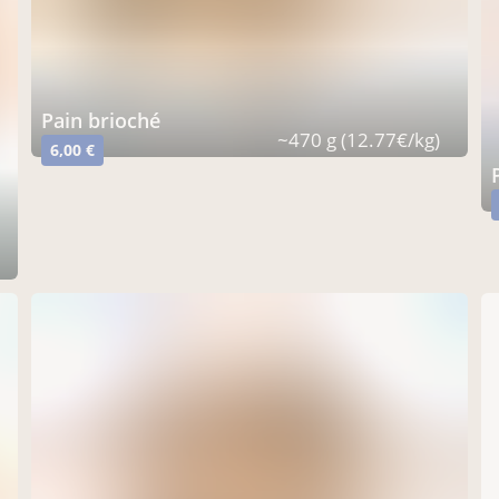
Pain brioché
~470 g (12.77€/kg)
6,00 €