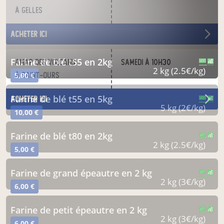
à Gelles
acheter ici
farine de blé t55 en 2kg
AMAP des Volcans
samedi à 10h30
CERTIFIÉ PAR FR-BIO-01
AGRICULTURE FRANCE
2 kg (2.5€/kg)
5,00 €
à Saint-Ours
farine de blé t55 en 5kg
acheter ici
CERTIFIÉ PAR FR-BIO-01
AGRICULTURE FRANCE
5 kg (2€/kg)
10,00 €
farine de blé t80 en 2kg
CERTIFIÉ PAR FR-BIO-01
AGRICULTURE FRANCE
2 kg (2.5€/kg)
5,00 €
farine de grand épeautre en 2 kg
CERTIFIÉ PAR FR-BIO-01
AGRICULTURE FRANCE
2 kg (3€/kg)
6,00 €
farine de petit épeautre en 2 kg
CERTIFIÉ PAR FR-BIO-01
AGRICULTURE FRANCE
2 kg (3€/kg)
6,00 €