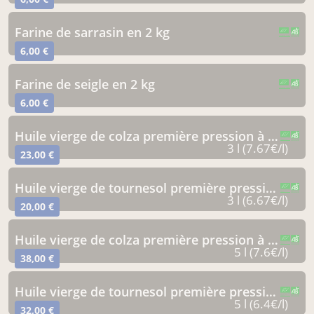
farine de sarrasin en 2 kg
CERTIFIÉ PAR FR-BIO-01
AGRICULTURE FRANCE
6,00 €
farine de seigle en 2 kg
CERTIFIÉ PAR FR-BIO-01
AGRICULTURE FRANCE
6,00 €
huile vierge de colza première pression à froid. bib de 3 litres
CERTIFIÉ PAR FR-BIO-01
AGRICULTURE FRANCE
3 l (7.67€/l)
23,00 €
huile vierge de tournesol première pression à froid. bib de 3 litres
CERTIFIÉ PAR FR-BIO-01
AGRICULTURE FRANCE
3 l (6.67€/l)
20,00 €
huile vierge de colza première pression à froid. bib de 5 litres
CERTIFIÉ PAR FR-BIO-01
AGRICULTURE FRANCE
5 l (7.6€/l)
38,00 €
huile vierge de tournesol première pression à froid. bib de 5 litres
CERTIFIÉ PAR FR-BIO-01
AGRICULTURE FRANCE
5 l (6.4€/l)
32,00 €