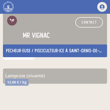
contact
Mr VIGNAC
pêcheur·euse / pisciculteur·ice
à saint-denis-de-pile
nos produits
lamproie (vivante)
12,00 € / kg